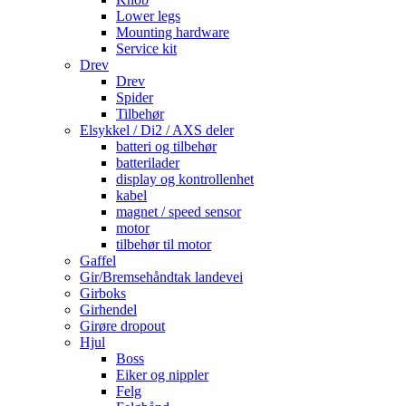
Lower legs
Mounting hardware
Service kit
Drev
Drev
Spider
Tilbehør
Elsykkel / Di2 / AXS deler
batteri og tilbehør
batterilader
display og kontrollenhet
kabel
magnet / speed sensor
motor
tilbehør til motor
Gaffel
Gir/Bremsehåndtak landevei
Girboks
Girhendel
Girøre dropout
Hjul
Boss
Eiker og nippler
Felg