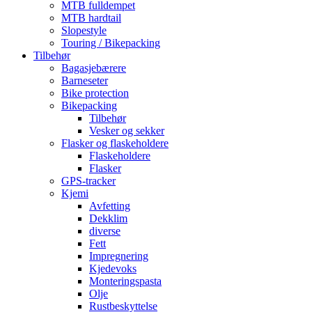
MTB fulldempet
MTB hardtail
Slopestyle
Touring / Bikepacking
Tilbehør
Bagasjebærere
Barneseter
Bike protection
Bikepacking
Tilbehør
Vesker og sekker
Flasker og flaskeholdere
Flaskeholdere
Flasker
GPS-tracker
Kjemi
Avfetting
Dekklim
diverse
Fett
Impregnering
Kjedevoks
Monteringspasta
Olje
Rustbeskyttelse