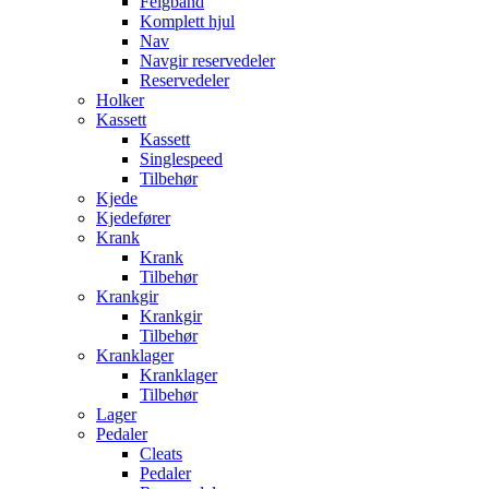
Felgbånd
Komplett hjul
Nav
Navgir reservedeler
Reservedeler
Holker
Kassett
Kassett
Singlespeed
Tilbehør
Kjede
Kjedefører
Krank
Krank
Tilbehør
Krankgir
Krankgir
Tilbehør
Kranklager
Kranklager
Tilbehør
Lager
Pedaler
Cleats
Pedaler