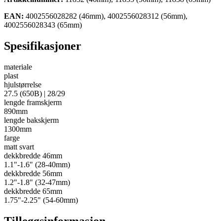
EAN:
4002556028282 (46mm), 4002556028312 (56mm),
4002556028343 (65mm)
Spesifikasjoner
materiale
plast
hjulstørrelse
27.5 (650B) | 28/29
lengde framskjerm
890mm
lengde bakskjerm
1300mm
farge
matt svart
dekkbredde 46mm
1.1"-1.6" (28-40mm)
dekkbredde 56mm
1.2"-1.8" (32-47mm)
dekkbredde 65mm
1.75"-2.25" (54-60mm)
Tilleggsinformasjon