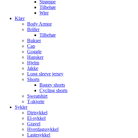
Strømpe
Tilbehør
Wire
Klær
Body Armor
Briller
Tilbehør
Bukser
Cap
Goggle
Hansker
Hjelm
Jakke
Long sleeve jersey
Shorts
Baggy shorts
Cycling shorts
Sweatshirt
T-skjorte
Sykler
Dirtsykkel
El-sykkel
Gravel
Hverdagssykkel
Lastesykkel