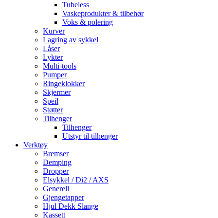
Tubeless
Vaskeprodukter & tilbehør
Voks & polering
Kurver
Lagring av sykkel
Låser
Lykter
Multi-tools
Pumper
Ringeklokker
Skjermer
Speil
Støtter
Tilhenger
Tilhenger
Utstyr til tilhenger
Verktøy
Bremser
Demping
Dropper
Elsykkel / Di2 / AXS
Generell
Gjengetapper
Hjul Dekk Slange
Kassett