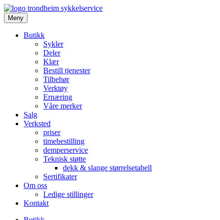
Meny
Butikk
Sykler
Deler
Klær
Bestill tjenester
Tilbehør
Verktøy
Ernæring
Våre merker
Salg
Verksted
priser
timebestilling
demperservice
Teknisk støtte
dekk & slange størrelsetabell
Sertifikater
Om oss
Ledige stillinger
Kontakt
Butikk