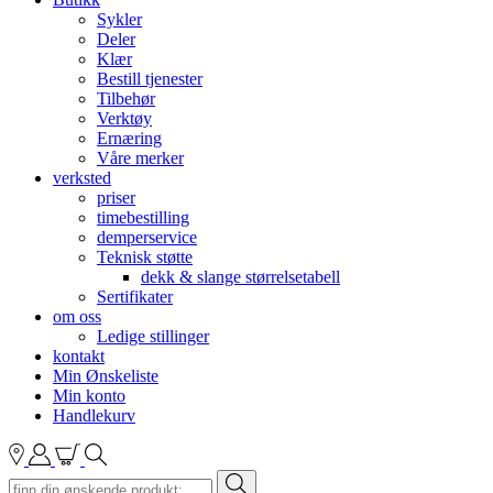
Sykler
Deler
Klær
Bestill tjenester
Tilbehør
Verktøy
Ernæring
Våre merker
verksted
priser
timebestilling
demperservice
Teknisk støtte
dekk & slange størrelsetabell
Sertifikater
om oss
Ledige stillinger
kontakt
Min Ønskeliste
Min konto
Handlekurv