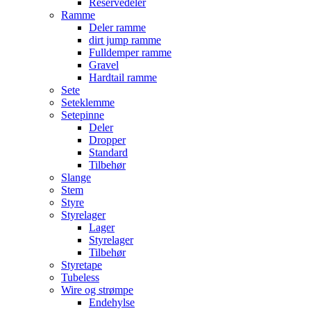
Reservedeler
Ramme
Deler ramme
dirt jump ramme
Fulldemper ramme
Gravel
Hardtail ramme
Sete
Seteklemme
Setepinne
Deler
Dropper
Standard
Tilbehør
Slange
Stem
Styre
Styrelager
Lager
Styrelager
Tilbehør
Styretape
Tubeless
Wire og strømpe
Endehylse