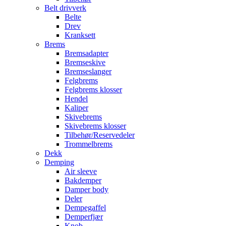
Belt drivverk
Belte
Drev
Kranksett
Brems
Bremsadapter
Bremseskive
Bremseslanger
Felgbrems
Felgbrems klosser
Hendel
Kaliper
Skivebrems
Skivebrems klosser
Tilbehør/Reservedeler
Trommelbrems
Dekk
Demping
Air sleeve
Bakdemper
Damper body
Deler
Dempegaffel
Demperfjær
Knob