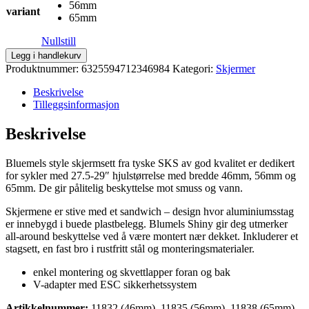
56mm
variant
65mm
Nullstill
SKS
Legg i handlekurv
Bluemels
Produktnummer:
6325594712346984
Kategori:
Skjermer
Style
skjermsett
Beskrivelse
m.
Tilleggsinformasjon
fleksibel
spoiler
Beskrivelse
matt
svart
Bluemels style skjermsett fra tyske SKS av god kvalitet er dedikert
antall
for sykler med 27.5-29″ hjulstørrelse med bredde 46mm, 56mm og
65mm. De gir pålitelig beskyttelse mot smuss og vann.
Skjermene er stive med et sandwich – design hvor aluminiumsstag
er innebygd i buede plastbelegg. Blumels Shiny gir deg utmerker
all-around beskyttelse ved å være montert nær dekket. Inkluderer et
stagsett, en fast bro i rustfritt stål og monteringsmaterialer.
enkel montering og skvettlapper foran og bak
V-adapter med ESC sikkerhetssystem
Artikkelnummer:
11832 (46mm), 11835 (56mm), 11838 (65mm)