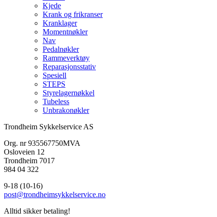
Kjede
Krank og frikranser
Kranklager
Momentnøkler
Nav
Pedalnøkler
Rammeverktøy
Reparasjonsstativ
Spesiell
STEPS
Styrelagernøkkel
Tubeless
Unbrakonøkler
Trondheim Sykkelservice AS
Org. nr 935567750MVA
Osloveien 12
Trondheim 7017
984 04 322
9-18 (10-16)
post@trondheimsykkelservice.no
Alltid sikker betaling!