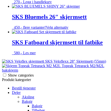
270
,-
Legg i handlekurv
SKS Bluemels 26″ skjermsett
Dette
450
,-
flere varianter!
Velg alternativ
produktet
har
flere
SKS Fatboard skjermsett til fatbike
varianter.
Alternativene
580
,-
Les mer
kan
velges
SKS Veloflexx 28″ Skjermsett (55mm)
på
Topeak Tetrarack M2/M2L
produktsiden
bakskjerm
Show categories
Produkt kategorier
Bestill tjenester
Deler
Aksling
Bakgir
Bakgir
Tilbehør