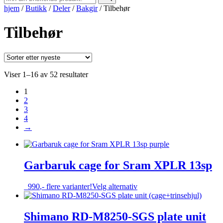
hjem
/
Butikk
/
Deler
/
Bakgir
/
Tilbehør
Tilbehør
Sortert
Viser 1–16 av 52 resultater
etter
1
nyeste
2
3
4
→
Garbaruk cage for Sram XPLR 13sp
Dette
990
,-
flere varianter!
Velg alternativ
produktet
har
flere
Shimano RD-M8250-SGS plate unit
varianter.