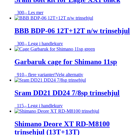
300
,-
Les mer
BBB BDP-06 12T+12T n/w trinsehjul
300
,-
Legg i handlekurv
Garbaruk cage for Shimano 11sp
Dette
910
,-
flere varianter!
Velg alternativ
produktet
har
flere
Sram DD21 DD24 7/8sp trinsehjul
varianter.
Alternativene
115
,-
Legg i handlekurv
kan
velges
på
Shimano Deore XT RD-M8100
produktsiden
trinsehjul (13T+13T)