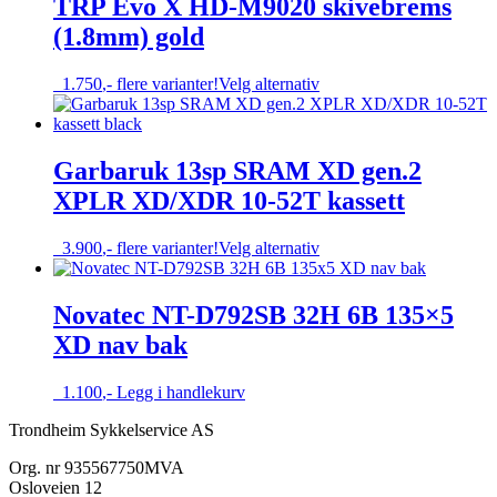
TRP Evo X HD-M9020 skivebrems
varianter.
(1.8mm) gold
Alternativene
kan
velges
Dette
1.750
,-
flere varianter!
Velg alternativ
på
produktet
produktsiden
har
flere
varianter.
Garbaruk 13sp SRAM XD gen.2
Alternativene
XPLR XD/XDR 10-52T kassett
kan
velges
på
Dette
3.900
,-
flere varianter!
Velg alternativ
produktsiden
produktet
har
flere
Novatec NT-D792SB 32H 6B 135×5
varianter.
XD nav bak
Alternativene
kan
velges
1.100
,-
Legg i handlekurv
på
produktsiden
Trondheim Sykkelservice AS
Org. nr 935567750MVA
Osloveien 12