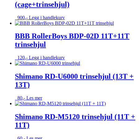
(cage+trinsehjul)
Alternativene
kan
velges
900
,-
Legg i handlekurv
på
produktsiden
BBB RollerBoys BDP-02D 11T+11T
trinsehjul
120
,-
Legg i handlekurv
Shimano RD-U6000 trinsehjul (13T +
13T)
80
,-
Les mer
Shimano RD-M5120 trinsehjul (11T +
11T)
60
,-
Les mer