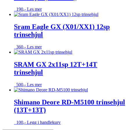
190
,-
Les mer
Sram Eagle GX (X01/XX1) 12sp
trinsehjul
360
,-
Les mer
SRAM GX 2x11sp 12T+14T
trinsehjul
500
,-
Les mer
Shimano Deore RD-M5100 trinsehjul
(13T+13T)
100
,-
Legg i handlekurv