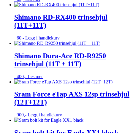
Shimano RD-RX400 trinsehjul
(11T+11T)
60
,-
Legg i handlekurv
Shimano Dura-Ace RD-R9250
trinsehjul (11T + 11T)
400
,-
Les mer
Sram Force eTap AXS 12sp trinsehjul
(12T+12T)
900
,-
Legg i handlekurv
Sram bolt kit for Eagle XX1 black