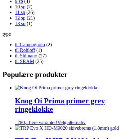
9 sp
(4)
10 sp
(7)
11 sp
(26)
12 sp
(21)
13 sp
(1)
type
til Campagnolo
(2)
til Rohloff
(1)
til Shimano
(27)
til SRAM
(25)
Populære produkter
Knog Oi Prima primer grey
ringeklokke
Dette
280
,-
flere varianter!
Velg alternativ
produktet
har
flere