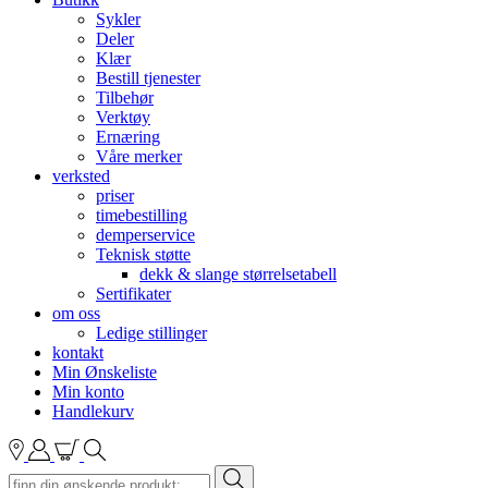
Sykler
Deler
Klær
Bestill tjenester
Tilbehør
Verktøy
Ernæring
Våre merker
verksted
priser
timebestilling
demperservice
Teknisk støtte
dekk & slange størrelsetabell
Sertifikater
om oss
Ledige stillinger
kontakt
Min Ønskeliste
Min konto
Handlekurv