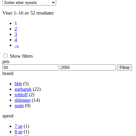
Sortert
Viser 1–16 av 52 resultater
etter
1
nyeste
2
3
4
→
Show filters
pris
Min.
Makspris
Filtrer
pris
brand
bbb
(5)
garbaruk
(22)
rohloff
(2)
shimano
(14)
sram
(9)
speed
7 sp
(1)
8 sp
(1)