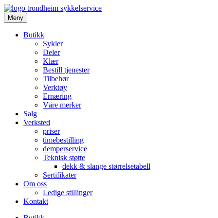
Meny
Butikk
Sykler
Deler
Klær
Bestill tjenester
Tilbehør
Verktøy
Ernæring
Våre merker
Salg
Verksted
priser
timebestilling
demperservice
Teknisk støtte
dekk & slange størrelsetabell
Sertifikater
Om oss
Ledige stillinger
Kontakt
Butikk