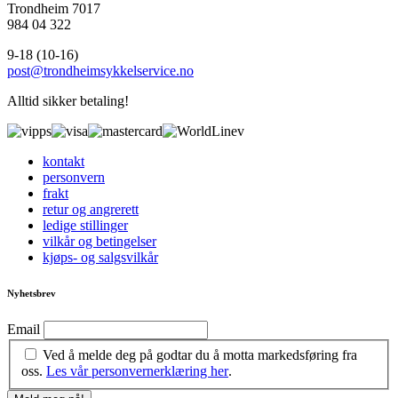
Trondheim 7017
984 04 322
9-18 (10-16)
post@trondheimsykkelservice.no
Alltid sikker betaling!
kontakt
personvern
frakt
retur og angrerett
ledige stillinger
vilkår og betingelser
kjøps- og salgsvilkår
Nyhetsbrev
Email
Ved å melde deg på godtar du å motta markedsføring fra
oss.
Les vår personvernerklæring her
.