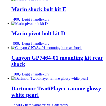
Marin shock bolt kit E
400
,-
Legg i handlekurv
Marin pivot bolt kit D
900
,-
Legg i handlekurv
Canyon GP7464-01 mounting kit rear
shock
180
,-
Legg i handlekurv
Dartmoor Two6Player ramme glossy
white pearl
Dette
3.500
,-
flere varianter!
Velg alternativ