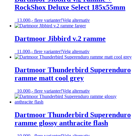
varianter.
RockShox Deluxe Select 185x55mm
Alternativene
kan
velges
Dette
13.000
,-
flere varianter!
Velg alternativ
på
produktet
produktsiden
har
flere
Dartmoor Jibbird v.2 ramme
varianter.
Alternativene
Dette
11.000
,-
flere varianter!
Velg alternativ
kan
produktet
velges
har
på
flere
Dartmoor Thunderbird Superenduro
produktsiden
varianter.
ramme matt cool grey
Alternativene
kan
velges
Dette
10.000
,-
flere varianter!
Velg alternativ
på
produktet
produktsiden
har
flere
varianter.
Dartmoor Thunderbird Superenduro
Alternativene
ramme glossy anthracite flash
kan
velges
på
Dette
10.000
,-
flere varianter!
Velg alternativ