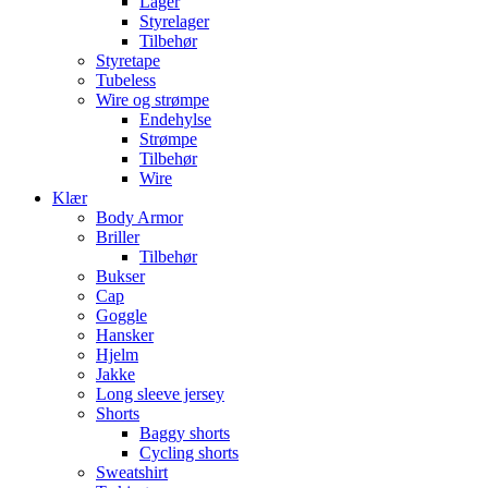
Lager
Styrelager
Tilbehør
Styretape
Tubeless
Wire og strømpe
Endehylse
Strømpe
Tilbehør
Wire
Klær
Body Armor
Briller
Tilbehør
Bukser
Cap
Goggle
Hansker
Hjelm
Jakke
Long sleeve jersey
Shorts
Baggy shorts
Cycling shorts
Sweatshirt