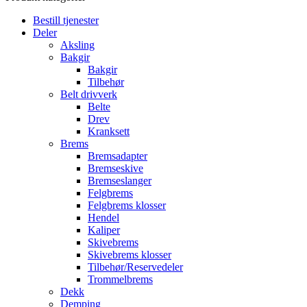
Bestill tjenester
Deler
Aksling
Bakgir
Bakgir
Tilbehør
Belt drivverk
Belte
Drev
Kranksett
Brems
Bremsadapter
Bremseskive
Bremseslanger
Felgbrems
Felgbrems klosser
Hendel
Kaliper
Skivebrems
Skivebrems klosser
Tilbehør/Reservedeler
Trommelbrems
Dekk
Demping