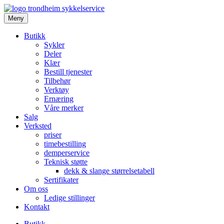
Meny
Butikk
Sykler
Deler
Klær
Bestill tjenester
Tilbehør
Verktøy
Ernæring
Våre merker
Salg
Verksted
priser
timebestilling
demperservice
Teknisk støtte
dekk & slange størrelsetabell
Sertifikater
Om oss
Ledige stillinger
Kontakt
Butikk