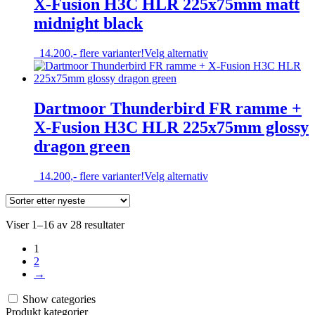
X-Fusion H3C HLR 225x75mm matt
kan
velges
midnight black
på
produktsiden
Dette
14.200
,-
flere varianter!
Velg alternativ
produktet
har
flere
varianter.
Dartmoor Thunderbird FR ramme +
Alternativene
X-Fusion H3C HLR 225x75mm glossy
kan
velges
dragon green
på
produktsiden
Dette
14.200
,-
flere varianter!
Velg alternativ
produktet
har
flere
Sortert
Viser 1–16 av 28 resultater
varianter.
etter
Alternativene
1
nyeste
kan
2
velges
→
på
produktsiden
Show categories
Produkt kategorier