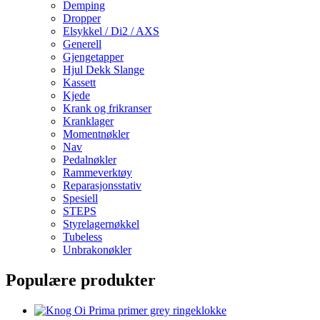
Demping
Dropper
Elsykkel / Di2 / AXS
Generell
Gjengetapper
Hjul Dekk Slange
Kassett
Kjede
Krank og frikranser
Kranklager
Momentnøkler
Nav
Pedalnøkler
Rammeverktøy
Reparasjonsstativ
Spesiell
STEPS
Styrelagernøkkel
Tubeless
Unbrakonøkler
Populære produkter