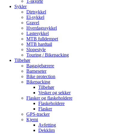
T-skjorte
Sykler
Dirtsykkel
El-sykkel
Gravel
Hverdagssykkel
Lastesykkel
MTB fulldempet
MTB hardtail
Slopestyle
Touring / Bikepacking
Tilbehør
Bagasjebærere
Barneseter
Bike protection
Bikepacking
Tilbehør
Vesker og sekker
Flasker og flaskeholdere
Flaskeholdere
Flasker
GPS-tracker
Kjemi
Avfetting
Dekklim