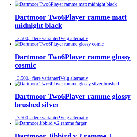
produktet
har
flere
Dartmoor Two6Player ramme matt
varianter.
midnight black
Alternativene
kan
velges
Dette
3.500
,-
flere varianter!
Velg alternativ
på
produktet
produktsiden
har
flere
Dartmoor Two6Player ramme glossy
varianter.
cosmic
Alternativene
kan
velges
Dette
3.500
,-
flere varianter!
Velg alternativ
på
produktet
produktsiden
har
flere
Dartmoor Two6Player ramme glossy
varianter.
brushed silver
Alternativene
kan
velges
Dette
3.500
,-
flere varianter!
Velg alternativ
på
produktet
produktsiden
har
flere
Dartmoor Jibbird v.2 ramme +