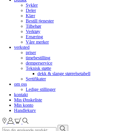
Sykler
Deler
Klær
Bestill tjenester
Tilbehør
Verktøy
Ernæring
Våre merker
verksted
priser
timebestilling
demperservice
Teknisk støtte
dekk & slange størrelsetabell
Sertifikater
om oss
Ledige stillinger
kontakt
Min Ønskeliste
Min konto
Handlekurv