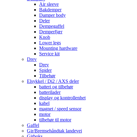
Air sleeve
Bakdemper
Damper body
Deler
Dempegaffel
Demperfjær
Knob
Lower legs
Mounting hardware
Service kit
Drev
Drev
Spider
Tilbehør
Elsykkel / Di2 / AXS deler
batteri og tilbehør
batterilader
display og kontrollenhet
kabel
magnet / speed sensor
motor
tilbehør til motor
Gaffel
Gir/Bremsehåndtak landevei
Girboks