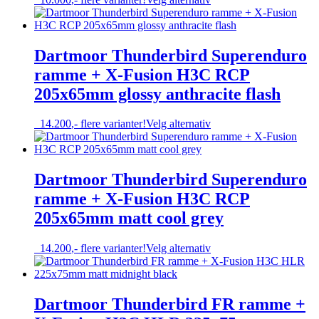
produktsiden
produktet
har
flere
varianter.
Dartmoor Thunderbird Superenduro
Alternativene
ramme + X-Fusion H3C RCP
kan
velges
205x65mm glossy anthracite flash
på
produktsiden
Dette
14.200
,-
flere varianter!
Velg alternativ
produktet
har
flere
varianter.
Dartmoor Thunderbird Superenduro
Alternativene
ramme + X-Fusion H3C RCP
kan
velges
205x65mm matt cool grey
på
produktsiden
Dette
14.200
,-
flere varianter!
Velg alternativ
produktet
har
flere
varianter.
Dartmoor Thunderbird FR ramme +
Alternativene