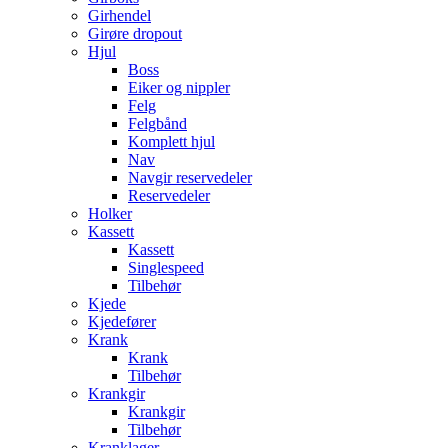
Girhendel
Girøre dropout
Hjul
Boss
Eiker og nippler
Felg
Felgbånd
Komplett hjul
Nav
Navgir reservedeler
Reservedeler
Holker
Kassett
Kassett
Singlespeed
Tilbehør
Kjede
Kjedefører
Krank
Krank
Tilbehør
Krankgir
Krankgir
Tilbehør
Kranklager