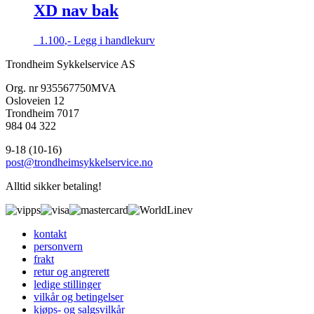
XD nav bak
Alternativene
kan
velges
1.100
,-
Legg i handlekurv
på
produktsiden
Trondheim Sykkelservice AS
Org. nr 935567750MVA
Osloveien 12
Trondheim 7017
984 04 322
9-18 (10-16)
post@trondheimsykkelservice.no
Alltid sikker betaling!
kontakt
personvern
frakt
retur og angrerett
ledige stillinger
vilkår og betingelser
kjøps- og salgsvilkår