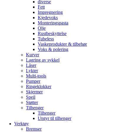
diverse
Fett
Impregnering
Kjedevoks
Monteringspasta
Olje
Rustbeskyttelse
Tubeless
Vaskeprodukter & tilbehør
Voks & polering
Kurver
Lagring av sykkel
Låser
Lykter
Multi-tools
Pumper
Ringeklokker
Skjermer
Speil
Støtter
Tilhenger
Tilhenger
Utstyr til tilhenger
Verktøy
Bremser