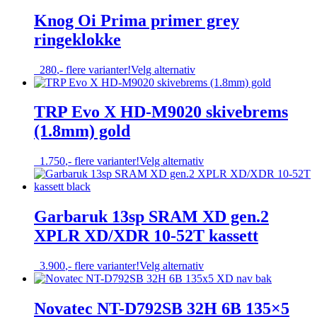
Knog Oi Prima primer grey
ringeklokke
Dette
280
,-
flere varianter!
Velg alternativ
produktet
har
flere
TRP Evo X HD-M9020 skivebrems
varianter.
(1.8mm) gold
Alternativene
kan
velges
Dette
1.750
,-
flere varianter!
Velg alternativ
på
produktet
produktsiden
har
flere
varianter.
Garbaruk 13sp SRAM XD gen.2
Alternativene
XPLR XD/XDR 10-52T kassett
kan
velges
på
Dette
3.900
,-
flere varianter!
Velg alternativ
produktsiden
produktet
har
flere
Novatec NT-D792SB 32H 6B 135×5
varianter.