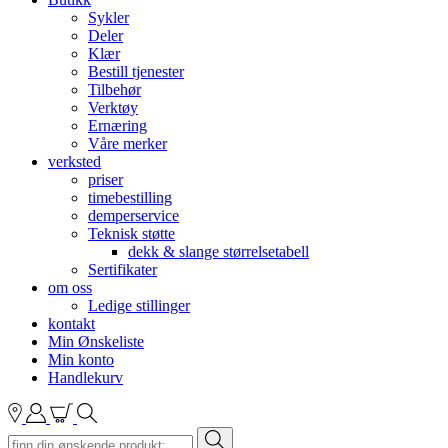
Sykler
Deler
Klær
Bestill tjenester
Tilbehør
Verktøy
Ernæring
Våre merker
verksted
priser
timebestilling
demperservice
Teknisk støtte
dekk & slange størrelsetabell
Sertifikater
om oss
Ledige stillinger
kontakt
Min Ønskeliste
Min konto
Handlekurv