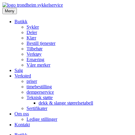
Meny
Butikk
Sykler
Deler
Klær
Bestill tjenester
Tilbehør
Verktøy
Ernæring
Våre merker
Salg
Verksted
priser
timebestilling
demperservice
Teknisk støtte
dekk & slange størrelsetabell
Sertifikater
Om oss
Ledige stillinger
Kontakt
Butikk