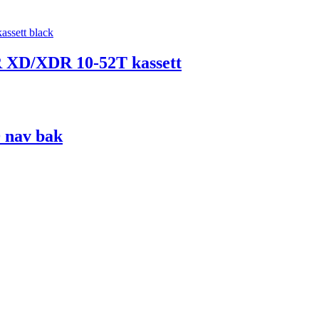
 XD/XDR 10-52T kassett
 nav bak