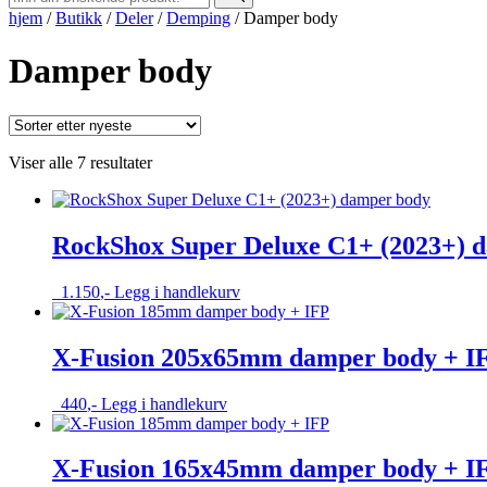
hjem
/
Butikk
/
Deler
/
Demping
/
Damper body
Damper body
Sortert
Viser alle 7 resultater
etter
nyeste
RockShox Super Deluxe C1+ (2023+) 
1.150
,-
Legg i handlekurv
X-Fusion 205x65mm damper body + IF
440
,-
Legg i handlekurv
X-Fusion 165x45mm damper body + IF