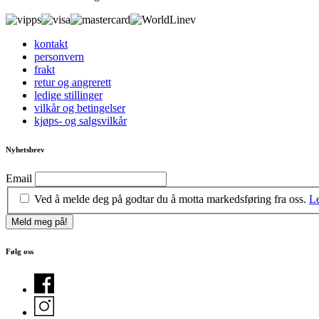
kontakt
personvern
frakt
retur og angrerett
ledige stillinger
vilkår og betingelser
kjøps- og salgsvilkår
Nyhetsbrev
Email
Ved å melde deg på godtar du å motta markedsføring fra oss.
Le
Følg oss