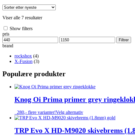
Sortert
Viser alle 7 resultater
etter
nyeste
Show filters
pris
Min.
Makspris
Filtrer
pris
brand
rockshox
(4)
X-Fusion
(3)
Populære produkter
Knog Oi Prima primer grey ringeklok
Dette
280
,-
flere varianter!
Velg alternativ
produktet
har
flere
TRP Evo X HD-M9020 skivebrems (1.
varianter.