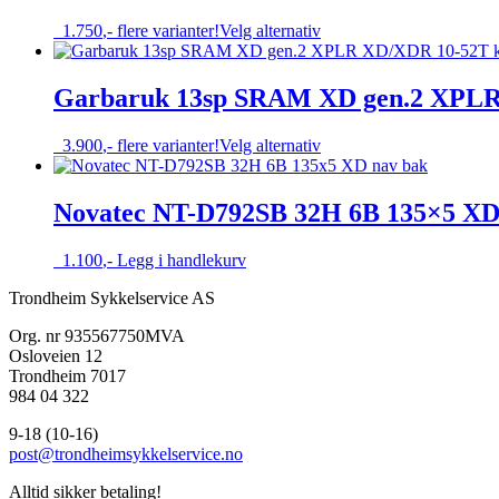
Alternativene
Dette
1.750
,-
flere varianter!
Velg alternativ
kan
produktet
velges
har
på
flere
Garbaruk 13sp SRAM XD gen.2 XPLR
produktsiden
varianter.
Alternativene
Dette
3.900
,-
flere varianter!
Velg alternativ
kan
produktet
velges
har
på
flere
Novatec NT-D792SB 32H 6B 135×5 XD
produktsiden
varianter.
Alternativene
1.100
,-
Legg i handlekurv
kan
velges
Trondheim Sykkelservice AS
på
produktsiden
Org. nr 935567750MVA
Osloveien 12
Trondheim 7017
984 04 322
9-18 (10-16)
post@trondheimsykkelservice.no
Alltid sikker betaling!