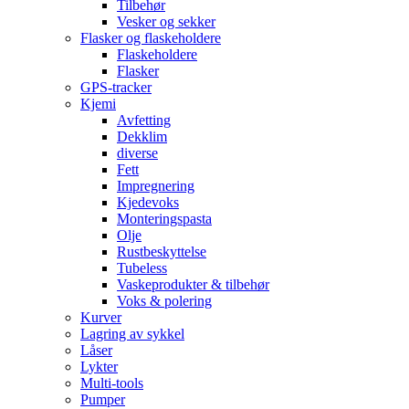
Tilbehør
Vesker og sekker
Flasker og flaskeholdere
Flaskeholdere
Flasker
GPS-tracker
Kjemi
Avfetting
Dekklim
diverse
Fett
Impregnering
Kjedevoks
Monteringspasta
Olje
Rustbeskyttelse
Tubeless
Vaskeprodukter & tilbehør
Voks & polering
Kurver
Lagring av sykkel
Låser
Lykter
Multi-tools
Pumper