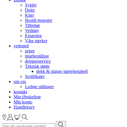
Sykler
Deler
Klær
Bestill tjenester
Tilbehør
Verktøy
Ernæring
Våre merker
verksted
priser
timebestilling
demperservice
Teknisk støtte
dekk & slange størrelsetabell
Sertifikater
om oss
Ledige stillinger
kontakt
Min Ønskeliste
Min konto
Handlekurv