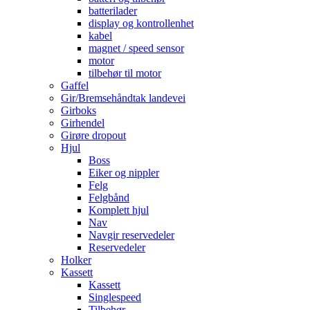
batterilader
display og kontrollenhet
kabel
magnet / speed sensor
motor
tilbehør til motor
Gaffel
Gir/Bremsehåndtak landevei
Girboks
Girhendel
Girøre dropout
Hjul
Boss
Eiker og nippler
Felg
Felgbånd
Komplett hjul
Nav
Navgir reservedeler
Reservedeler
Holker
Kassett
Kassett
Singlespeed
Tilbehør