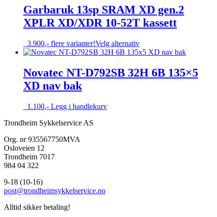
varianter.
Garbaruk 13sp SRAM XD gen.2
Alternativene
XPLR XD/XDR 10-52T kassett
kan
velges
på
Dette
3.900
,-
flere varianter!
Velg alternativ
produktsiden
produktet
har
flere
Novatec NT-D792SB 32H 6B 135×5
varianter.
XD nav bak
Alternativene
kan
velges
1.100
,-
Legg i handlekurv
på
produktsiden
Trondheim Sykkelservice AS
Org. nr 935567750MVA
Osloveien 12
Trondheim 7017
984 04 322
9-18 (10-16)
post@trondheimsykkelservice.no
Alltid sikker betaling!