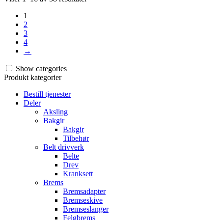
etter
1
nyeste
2
3
4
→
Show categories
Produkt kategorier
Bestill tjenester
Deler
Aksling
Bakgir
Bakgir
Tilbehør
Belt drivverk
Belte
Drev
Kranksett
Brems
Bremsadapter
Bremseskive
Bremseslanger
Felgbrems