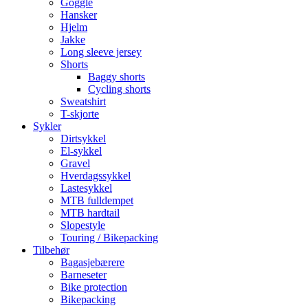
Goggle
Hansker
Hjelm
Jakke
Long sleeve jersey
Shorts
Baggy shorts
Cycling shorts
Sweatshirt
T-skjorte
Sykler
Dirtsykkel
El-sykkel
Gravel
Hverdagssykkel
Lastesykkel
MTB fulldempet
MTB hardtail
Slopestyle
Touring / Bikepacking
Tilbehør
Bagasjebærere
Barneseter
Bike protection
Bikepacking