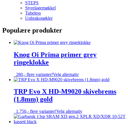
STEPS
Styrelagernøkkel
Tubeless
Unbrakonøkler
Populære produkter
Knog Oi Prima primer grey
ringeklokke
Dette
280
,-
flere varianter!
Velg alternativ
produktet
har
flere
TRP Evo X HD-M9020 skivebrems
varianter.
(1.8mm) gold
Alternativene
kan
velges
Dette
1.750
,-
flere varianter!
Velg alternativ
på
produktet
produktsiden
har
flere