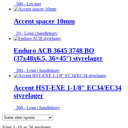
580
,-
Les mer
Accent spacer 10mm
10
,-
Legg i handlekurv
Enduro ACB 3645 3748 BO
(37x48x6.5, 36×45°) styrelager
300
,-
Legg i handlekurv
Accent HST-EXE 1-1/8″ EC34/EC34
styrelager
360
,-
Legg i handlekurv
Sortert
Viser 1–16 av 58 resultater