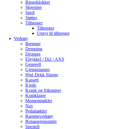
Ringeklokker
Skjermer
Speil
Støtter
Tilhenger
Tilhenger
Utstyr til tilhenger
Verktøy
Bremser
Demping
Dropper
Elsykkel / Di2 / AXS
Generell
Gjengetapper
Hjul Dekk Slange
Kassett
Kjede
Krank og frikranser
Kranklager
Momentnøkler
Nav
Pedalnøkler
Rammeverktøy
Reparasjonsstativ
Spesiell