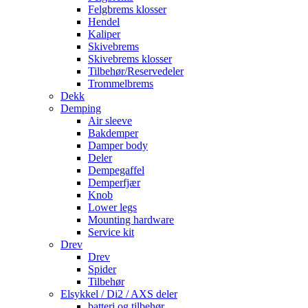
Felgbrems klosser
Hendel
Kaliper
Skivebrems
Skivebrems klosser
Tilbehør/Reservedeler
Trommelbrems
Dekk
Demping
Air sleeve
Bakdemper
Damper body
Deler
Dempegaffel
Demperfjær
Knob
Lower legs
Mounting hardware
Service kit
Drev
Drev
Spider
Tilbehør
Elsykkel / Di2 / AXS deler
batteri og tilbehør