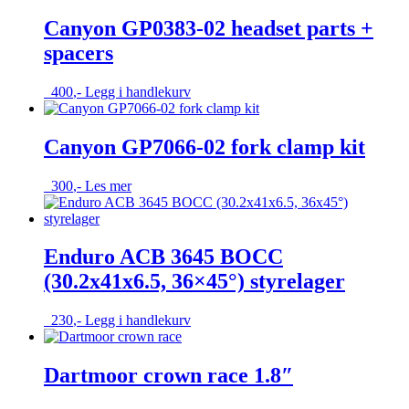
Canyon GP0383-02 headset parts +
spacers
400
,-
Legg i handlekurv
Canyon GP7066-02 fork clamp kit
300
,-
Les mer
Enduro ACB 3645 BOCC
(30.2x41x6.5, 36×45°) styrelager
230
,-
Legg i handlekurv
Dartmoor crown race 1.8″