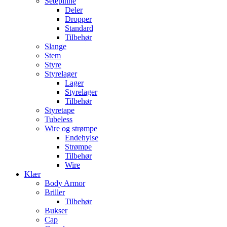
Setepinne
Deler
Dropper
Standard
Tilbehør
Slange
Stem
Styre
Styrelager
Lager
Styrelager
Tilbehør
Styretape
Tubeless
Wire og strømpe
Endehylse
Strømpe
Tilbehør
Wire
Klær
Body Armor
Briller
Tilbehør
Bukser
Cap