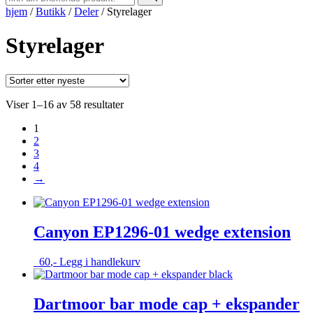
hjem
/
Butikk
/
Deler
/
Styrelager
Styrelager
Sortert
Viser 1–16 av 58 resultater
etter
1
nyeste
2
3
4
→
Canyon EP1296-01 wedge extension
60
,-
Legg i handlekurv
Dartmoor bar mode cap + ekspander