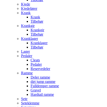
Kjede
Kjedefører
Krank
Krank
Tilbehør
Krankgir
Krankgir
Tilbehør
Kranklager
Kranklager
Tilbehør
Lager
Pedaler
Cleats
Pedaler
Reservedeler
Ramme
Deler ramme
dirt jump ramme
Fulldemper ramme
Gravel
Hardtail ramme
Sete
Seteklemme