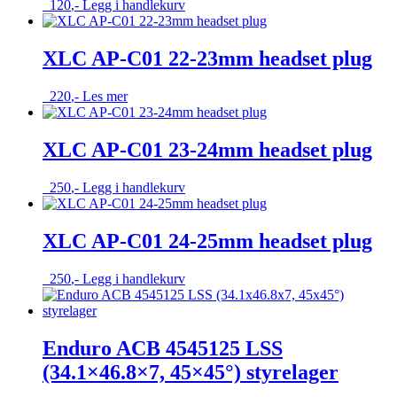
120
,-
Legg i handlekurv
XLC AP-C01 22-23mm headset plug
220
,-
Les mer
XLC AP-C01 23-24mm headset plug
250
,-
Legg i handlekurv
XLC AP-C01 24-25mm headset plug
250
,-
Legg i handlekurv
Enduro ACB 4545125 LSS
(34.1×46.8×7, 45×45°) styrelager