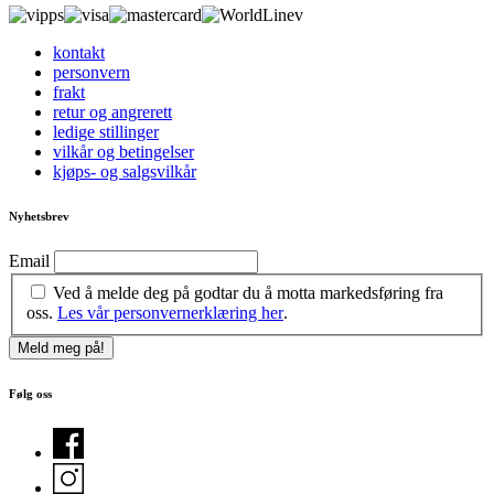
kontakt
personvern
frakt
retur og angrerett
ledige stillinger
vilkår og betingelser
kjøps- og salgsvilkår
Nyhetsbrev
Email
Ved å melde deg på godtar du å motta markedsføring fra
oss.
Les vår personvernerklæring her
.
Følg oss