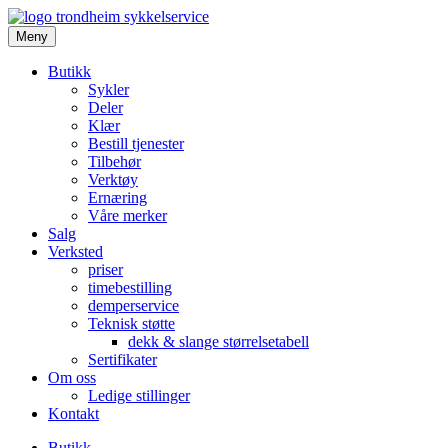
Meny
Butikk
Sykler
Deler
Klær
Bestill tjenester
Tilbehør
Verktøy
Ernæring
Våre merker
Salg
Verksted
priser
timebestilling
demperservice
Teknisk støtte
dekk & slange størrelsetabell
Sertifikater
Om oss
Ledige stillinger
Kontakt
Butikk