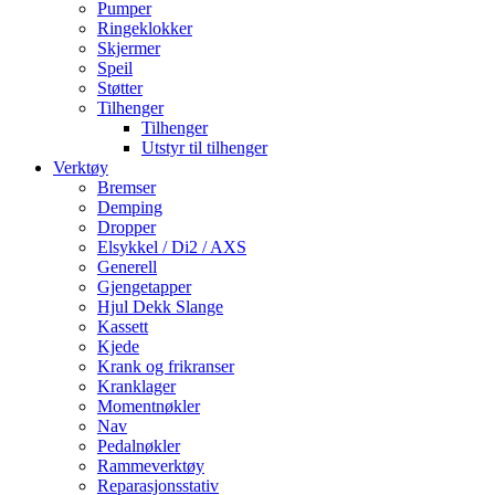
Pumper
Ringeklokker
Skjermer
Speil
Støtter
Tilhenger
Tilhenger
Utstyr til tilhenger
Verktøy
Bremser
Demping
Dropper
Elsykkel / Di2 / AXS
Generell
Gjengetapper
Hjul Dekk Slange
Kassett
Kjede
Krank og frikranser
Kranklager
Momentnøkler
Nav
Pedalnøkler
Rammeverktøy
Reparasjonsstativ