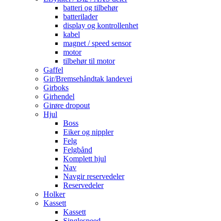
batteri og tilbehør
batterilader
display og kontrollenhet
kabel
magnet / speed sensor
motor
tilbehør til motor
Gaffel
Gir/Bremsehåndtak landevei
Girboks
Girhendel
Girøre dropout
Hjul
Boss
Eiker og nippler
Felg
Felgbånd
Komplett hjul
Nav
Navgir reservedeler
Reservedeler
Holker
Kassett
Kassett
Singlespeed