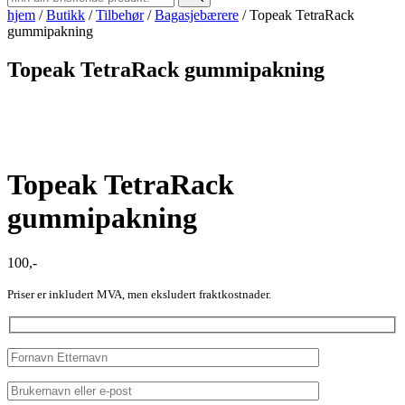
hjem
/
Butikk
/
Tilbehør
/
Bagasjebærere
/
Topeak TetraRack
gummipakning
Topeak TetraRack gummipakning
Topeak TetraRack
gummipakning
100
,-
Priser er inkludert MVA, men eksludert fraktkostnader.