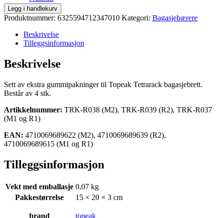
Topeak
Legg i handlekurv
TetraRack
Produktnummer:
6325594712347010
Kategori:
Bagasjebærere
gummipakning
antall
Beskrivelse
Tilleggsinformasjon
Beskrivelse
Sett av ekstra gummipakninger til Topeak Tetrarack bagasjebrett.
Består av 4 stk.
Artikkelnummer:
TRK-R038 (M2), TRK-R039 (R2), TRK-R037
(M1 og R1)
EAN:
4710069689622 (M2), 4710069689639 (R2),
4710069689615 (M1 og R1)
Tilleggsinformasjon
Vekt med emballasje
0,07 kg
Pakkestørrelse
15 × 20 × 3 cm
brand
topeak