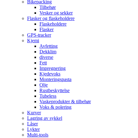
Bikepacking
Tilbehør
Vesker og sekker
Flasker og flaskeholdere
Flaskeholdere
Flasker
GPS-tracker
Kjemi
Avfetting
Dekklim
diverse
Fett
Impregnering
Kjedevoks
Monteringspasta
Olje
Rustbeskyttelse
Tubeless
Vaskeprodukter & tilbehør
Voks & polering
Kurver
Lagring av sykkel
Låser
Lykter
Multi-tools