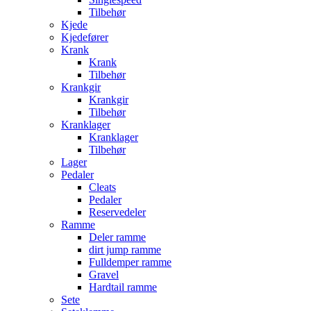
Tilbehør
Kjede
Kjedefører
Krank
Krank
Tilbehør
Krankgir
Krankgir
Tilbehør
Kranklager
Kranklager
Tilbehør
Lager
Pedaler
Cleats
Pedaler
Reservedeler
Ramme
Deler ramme
dirt jump ramme
Fulldemper ramme
Gravel
Hardtail ramme
Sete