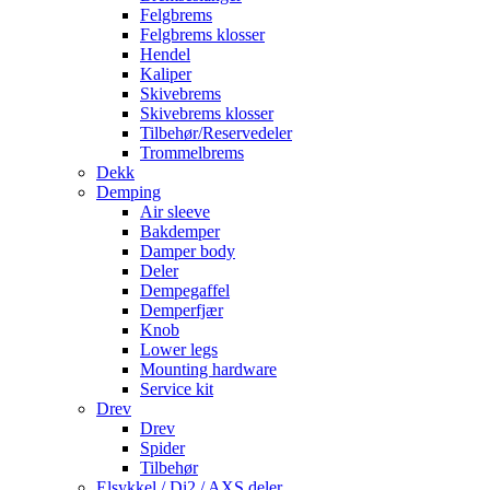
Felgbrems
Felgbrems klosser
Hendel
Kaliper
Skivebrems
Skivebrems klosser
Tilbehør/Reservedeler
Trommelbrems
Dekk
Demping
Air sleeve
Bakdemper
Damper body
Deler
Dempegaffel
Demperfjær
Knob
Lower legs
Mounting hardware
Service kit
Drev
Drev
Spider
Tilbehør
Elsykkel / Di2 / AXS deler