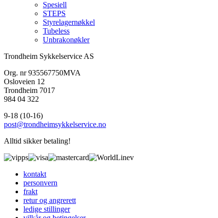
Spesiell
STEPS
Styrelagernøkkel
Tubeless
Unbrakonøkler
Trondheim Sykkelservice AS
Org. nr 935567750MVA
Osloveien 12
Trondheim 7017
984 04 322
9-18 (10-16)
post@trondheimsykkelservice.no
Alltid sikker betaling!
kontakt
personvern
frakt
retur og angrerett
ledige stillinger
vilkår og betingelser