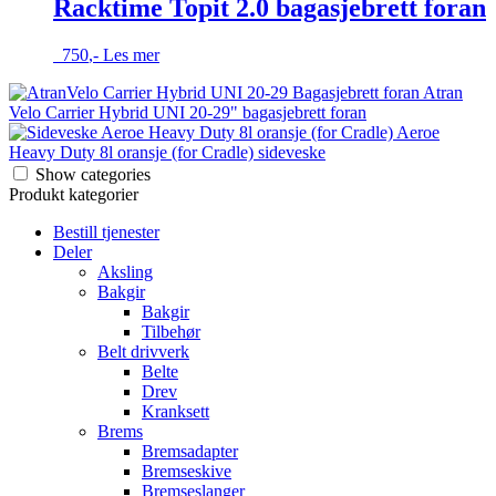
Racktime Topit 2.0 bagasjebrett foran
750
,-
Les mer
Atran
Velo Carrier Hybrid UNI 20-29" bagasjebrett foran
Aeroe
Heavy Duty 8l oransje (for Cradle) sideveske
Show categories
Produkt kategorier
Bestill tjenester
Deler
Aksling
Bakgir
Bakgir
Tilbehør
Belt drivverk
Belte
Drev
Kranksett
Brems
Bremsadapter
Bremseskive
Bremseslanger