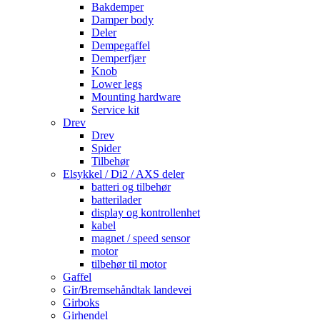
Bakdemper
Damper body
Deler
Dempegaffel
Demperfjær
Knob
Lower legs
Mounting hardware
Service kit
Drev
Drev
Spider
Tilbehør
Elsykkel / Di2 / AXS deler
batteri og tilbehør
batterilader
display og kontrollenhet
kabel
magnet / speed sensor
motor
tilbehør til motor
Gaffel
Gir/Bremsehåndtak landevei
Girboks
Girhendel