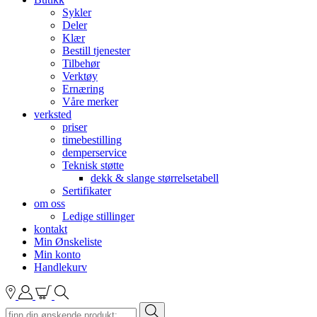
Sykler
Deler
Klær
Bestill tjenester
Tilbehør
Verktøy
Ernæring
Våre merker
verksted
priser
timebestilling
demperservice
Teknisk støtte
dekk & slange størrelsetabell
Sertifikater
om oss
Ledige stillinger
kontakt
Min Ønskeliste
Min konto
Handlekurv