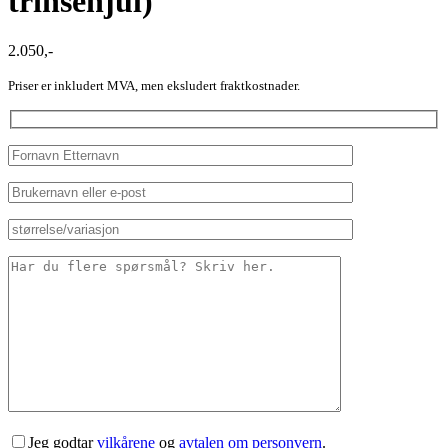
trinsehjul)
2.050
,-
Priser er inkludert MVA, men eksludert fraktkostnader.
Jeg godtar
vilkårene
og
avtalen om personvern
.