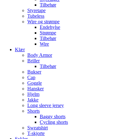
Tilbehør
Styretape
Tubeless
Wire og strømpe
Endehylse
Strømpe
Tilbehør
Wire
Klær
Body Armor
Briller
Tilbehør
Bukser
Cap
Goggle
Hansker
Hjelm
Jakke
Long sleeve jersey
Shorts
Baggy shorts
Cycling shorts
Sweatshirt
T-skjorte
Sykler