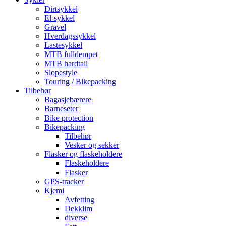
Dirtsykkel
El-sykkel
Gravel
Hverdagssykkel
Lastesykkel
MTB fulldempet
MTB hardtail
Slopestyle
Touring / Bikepacking
Tilbehør
Bagasjebærere
Barneseter
Bike protection
Bikepacking
Tilbehør
Vesker og sekker
Flasker og flaskeholdere
Flaskeholdere
Flasker
GPS-tracker
Kjemi
Avfetting
Dekklim
diverse