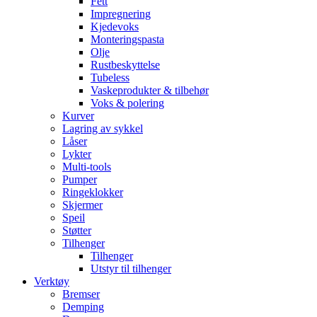
Fett
Impregnering
Kjedevoks
Monteringspasta
Olje
Rustbeskyttelse
Tubeless
Vaskeprodukter & tilbehør
Voks & polering
Kurver
Lagring av sykkel
Låser
Lykter
Multi-tools
Pumper
Ringeklokker
Skjermer
Speil
Støtter
Tilhenger
Tilhenger
Utstyr til tilhenger
Verktøy
Bremser
Demping