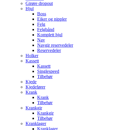
Girøre dropout
Hjul
Boss
Eiker og nippler
Felg
Felgbånd
Komplett hjul
Nav
Navgir reservedeler
Reservedeler
Holker
Kassett
Kassett
Singlespeed
Tilbehør
Kjede
Kjedefører
Krank
Krank
Tilbehør
Krankgir
Krankgir
Tilbehør
Kranklager
Kranklager