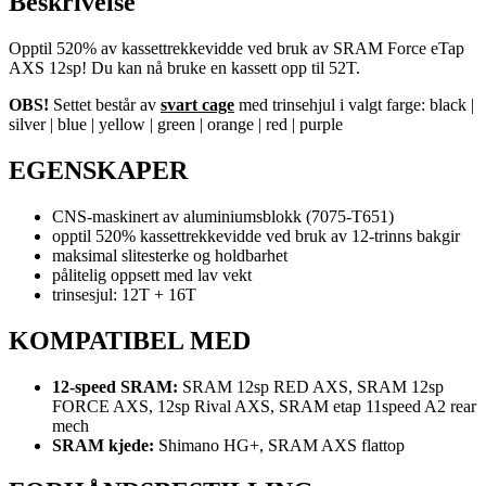
Beskrivelse
med
trinsehjul)
Opptil 520% av kassettrekkevidde ved bruk av SRAM Force eTap
antall
AXS 12sp! Du kan nå bruke en kassett opp til 52T.
OBS!
Settet består av
svart cage
med trinsehjul i valgt farge: black |
silver | blue | yellow | green | orange | red | purple
EGENSKAPER
CNS-maskinert av aluminiumsblokk (7075-T651)
opptil 520% kassettrekkevidde ved bruk av 12-trinns bakgir
maksimal slitesterke og holdbarhet
pålitelig oppsett med lav vekt
trinsesjul: 12T + 16T
KOMPATIBEL MED
12-speed SRAM:
SRAM 12sp RED AXS, SRAM 12sp
FORCE AXS, 12sp Rival AXS, SRAM etap 11speed A2 rear
mech
SRAM kjede:
Shimano HG+, SRAM AXS flattop