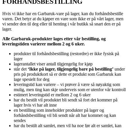
FORHÅNDSBESTILLING
Hvis vi ikke har en Garbaruk-vare på lager, kan du forhåndsbestille
varen. Det betyr at du kjøper en vare som ikke er på vårt lager, men
vi sender den til deg eller til henting i vår butikk så snart den er på
lager.
Alle Garbaruk-produkter lages etter vår bestilling, og
leveringstiden varierer mellom 2 og 6 uker.
produkter til forhåndsbestilling (restordre) er ikke fysisk på
lager
lagerantallet viser antall tilgjengelig for kjøp
står det
‘Ikke på lager, tilgjengelig bare på bestilling’
under
pris på produktkort så er dette et produkt som Garbaruk kan
lage spesielt for deg
leveringstid kan variere – vi prøver å være så nøyaktig som
mulig, men ting kan skje underveis som er utenfor vår kontroll
estimert leveringstid er mellom 2 og 6 uker
har du bestilt vil produktet bli sendt så fort det kommer på
lager hvis vi har alt inne
en bestilling som inneholder produkter på lager og
forhåndsbestilling vil bli sendt når alt har kommet og kan
sendes
har du bestilt alt samlet, men vil ha noe før alt er samlet, kan