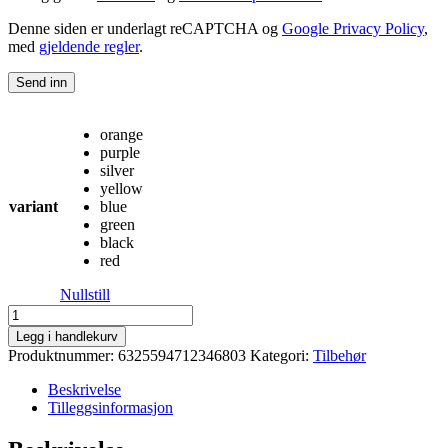
Denne siden er underlagt reCAPTCHA og
Google Privacy Policy
,
med
gjeldende regler
.
orange
purple
silver
yellow
variant
blue
green
black
red
Nullstill
Garbaruk
SRAM
Legg i handlekurv
Force
Produktnummer:
6325594712346803
Kategori:
Tilbehør
AXS
12sp
Beskrivelse
(SETT:
Tilleggsinformasjon
black
cage