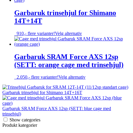
Garbaruk trinsehjul for Shimano
14T+14T
Dette
910
,-
flere varianter!
Velg alternativ
produktet
har
flere
varianter.
Garbaruk SRAM Force AXS 12sp
Alternativene
(SETT: orange cage med trinsehjul)
kan
velges
på
Dette
2.050
,-
flere varianter!
Velg alternativ
produktsiden
produktet
har
Garbaruk trinsehjul for Shimano 14T+16T
flere
varianter.
Alternativene
Garbaruk SRAM Force AXS 12sp (SETT: blue cage med
kan
trinsehjul)
velges
på
Show categories
produktsiden
Produkt kategorier