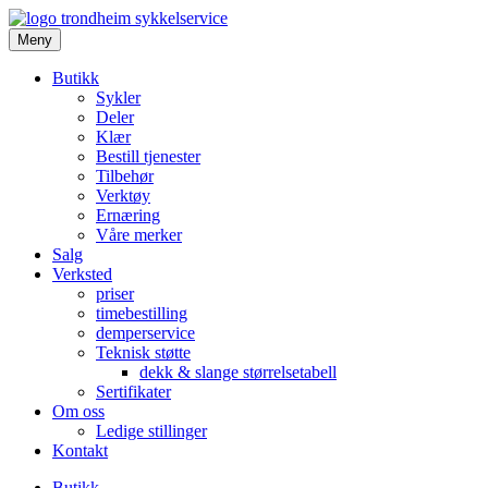
Meny
Butikk
Sykler
Deler
Klær
Bestill tjenester
Tilbehør
Verktøy
Ernæring
Våre merker
Salg
Verksted
priser
timebestilling
demperservice
Teknisk støtte
dekk & slange størrelsetabell
Sertifikater
Om oss
Ledige stillinger
Kontakt
Butikk