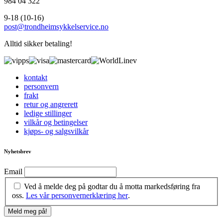
984 04 322
9-18 (10-16)
post@trondheimsykkelservice.no
Alltid sikker betaling!
kontakt
personvern
frakt
retur og angrerett
ledige stillinger
vilkår og betingelser
kjøps- og salgsvilkår
Nyhetsbrev
Email
Ved å melde deg på godtar du å motta markedsføring fra
oss.
Les vår personvernerklæring her
.