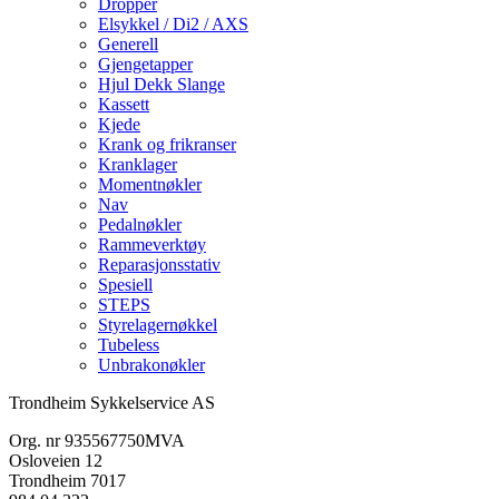
Dropper
Elsykkel / Di2 / AXS
Generell
Gjengetapper
Hjul Dekk Slange
Kassett
Kjede
Krank og frikranser
Kranklager
Momentnøkler
Nav
Pedalnøkler
Rammeverktøy
Reparasjonsstativ
Spesiell
STEPS
Styrelagernøkkel
Tubeless
Unbrakonøkler
Trondheim Sykkelservice AS
Org. nr 935567750MVA
Osloveien 12
Trondheim 7017