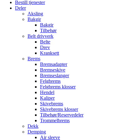
Bestill tjenester
Deler
Aksling
Bakgir
Bakgir
Tilbehør
Belt drivverk
Belte
Drev
Kranksett
Brems
Bremsadapter
Bremseskive
Bremseslanger
Felgbrems
Felgbrems klosser
Hendel
Kaliper
Skivebrems
Skivebrems klosser
Tilbehør/Reservedeler
Trommelbrems
Dekk
Demping
Air sleeve