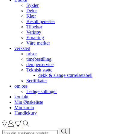
Sykler
Deler
Klær
Bestill tjenester
Tilbehør
Verktøy
Ernæring
Våre merker
verksted
priser
timebestilling
demperservice
Teknisk støtte
dekk & slange størrelsetabell
Sertifikater
om oss
Ledige stillinger
kontakt
Min Ønskeliste
Min konto
Handlekurv