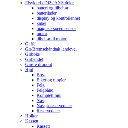
Elsykkel / Di2 / AXS deler
batteri og tilbehør
batterilader
display og kontrollenhet
kabel
magnet / speed sensor
motor
tilbehør til motor
Gaffel
Gir/Bremsehåndtak landevei
Girboks
Girhendel
Girøre dropout
Hjul
Boss
Eiker og nippler
Felg
Felgbånd
Komplett hjul
Nav
Navgir reservedeler
Reservedeler
Holker
Kassett
Kassett