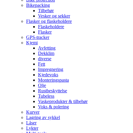
Bikepacking
Tilbehør
Vesker og sekker
Flasker og flaskeholdere
Flaskeholdere
Flasker
GPS-tracker
Kjemi
Avfetting
Dekklim
diverse
Fett
Impregnering
Kjedevoks
Monteringspasta
Olje
Rustbeskyttelse
Tubeless
Vaskeprodukter & tilbehør
Voks & polering
Kurver
Lagring av sykkel
Låser
Lykter