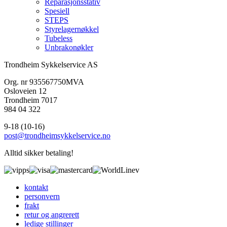
Reparasjonsstativ
Spesiell
STEPS
Styrelagernøkkel
Tubeless
Unbrakonøkler
Trondheim Sykkelservice AS
Org. nr 935567750MVA
Osloveien 12
Trondheim 7017
984 04 322
9-18 (10-16)
post@trondheimsykkelservice.no
Alltid sikker betaling!
kontakt
personvern
frakt
retur og angrerett
ledige stillinger