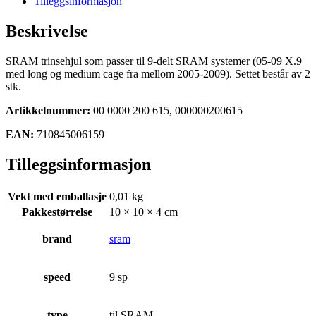
Tilleggsinformasjon
trinsehjul
antall
Beskrivelse
SRAM trinsehjul som passer til 9-delt SRAM systemer (05-09 X.9
med long og medium cage fra mellom 2005-2009). Settet består av 2
stk.
Artikkelnummer:
00 0000 200 615, 000000200615
EAN:
710845006159
Tilleggsinformasjon
Vekt med emballasje
0,01 kg
Pakkestørrelse
10 × 10 × 4 cm
brand
sram
speed
9 sp
type
til SRAM