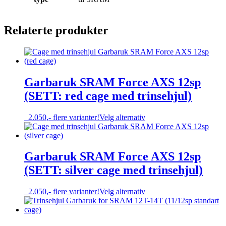
Relaterte produkter
Garbaruk SRAM Force AXS 12sp
(SETT: red cage med trinsehjul)
Dette
2.050
,-
flere varianter!
Velg alternativ
produktet
har
flere
varianter.
Garbaruk SRAM Force AXS 12sp
Alternativene
(SETT: silver cage med trinsehjul)
kan
velges
på
Dette
2.050
,-
flere varianter!
Velg alternativ
produktsiden
produktet
har
flere