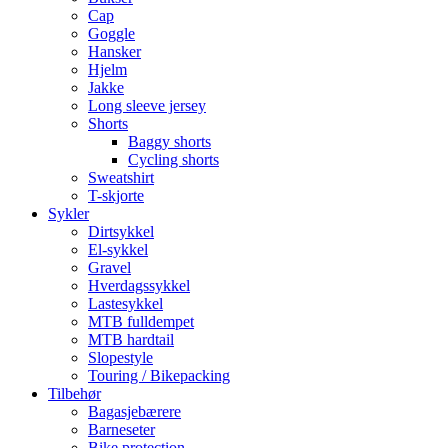
Cap
Goggle
Hansker
Hjelm
Jakke
Long sleeve jersey
Shorts
Baggy shorts
Cycling shorts
Sweatshirt
T-skjorte
Sykler
Dirtsykkel
El-sykkel
Gravel
Hverdagssykkel
Lastesykkel
MTB fulldempet
MTB hardtail
Slopestyle
Touring / Bikepacking
Tilbehør
Bagasjebærere
Barneseter
Bike protection