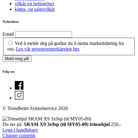
vilkår og betingelser
kjøps- og salgsvilkår
Nyhetsbrev
Email
Ved å melde deg på godtar du å motta markedsføring fra
oss.
Les vår personvernerklæring her
.
Følg oss
© Trondheim Sykkelservice 2026
Du ser på:
SRAM X9 3x9sp (til MY05-09) trinsehjul
250
,-
Legg i handlekurv
Change consents