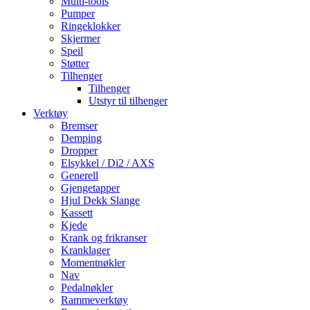
Multi-tools
Pumper
Ringeklokker
Skjermer
Speil
Støtter
Tilhenger
Tilhenger
Utstyr til tilhenger
Verktøy
Bremser
Demping
Dropper
Elsykkel / Di2 / AXS
Generell
Gjengetapper
Hjul Dekk Slange
Kassett
Kjede
Krank og frikranser
Kranklager
Momentnøkler
Nav
Pedalnøkler
Rammeverktøy