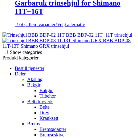
varianter.
Garbaruk trinsehjul for Shimano
Alternativene
11T+16T
kan
velges
på
Dette
950
,-
flere varianter!
Velg alternativ
produktsiden
produktet
BBB BDP-02 11T+11T trinsehjul
har
BBB BDP-08
flere
11T-13T Shimano GRX trinsehjul
varianter.
Alternativene
Show categories
kan
Produkt kategorier
velges
Bestill tjenester
på
Deler
produktsiden
Aksling
Bakgir
Bakgir
Tilbehør
Belt drivverk
Belte
Drev
Kranksett
Brems
Bremsadapter
Bremseskive