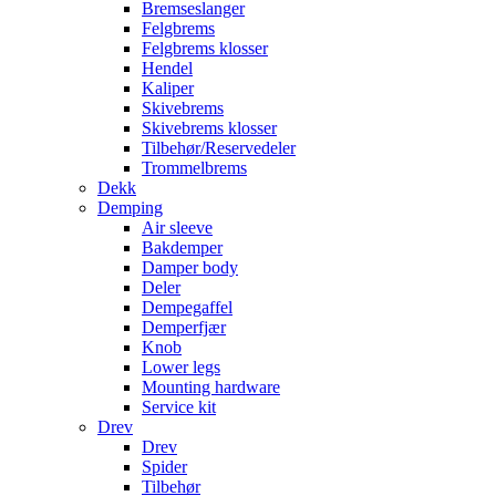
Bremseslanger
Felgbrems
Felgbrems klosser
Hendel
Kaliper
Skivebrems
Skivebrems klosser
Tilbehør/Reservedeler
Trommelbrems
Dekk
Demping
Air sleeve
Bakdemper
Damper body
Deler
Dempegaffel
Demperfjær
Knob
Lower legs
Mounting hardware
Service kit
Drev
Drev
Spider
Tilbehør