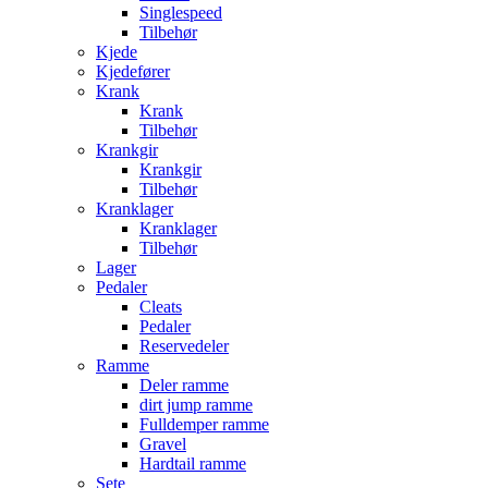
Singlespeed
Tilbehør
Kjede
Kjedefører
Krank
Krank
Tilbehør
Krankgir
Krankgir
Tilbehør
Kranklager
Kranklager
Tilbehør
Lager
Pedaler
Cleats
Pedaler
Reservedeler
Ramme
Deler ramme
dirt jump ramme
Fulldemper ramme
Gravel
Hardtail ramme
Sete