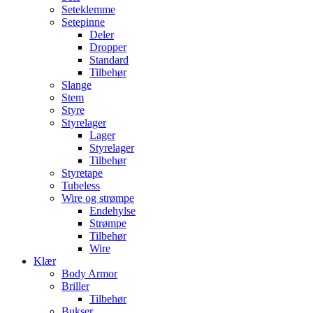
Seteklemme
Setepinne
Deler
Dropper
Standard
Tilbehør
Slange
Stem
Styre
Styrelager
Lager
Styrelager
Tilbehør
Styretape
Tubeless
Wire og strømpe
Endehylse
Strømpe
Tilbehør
Wire
Klær
Body Armor
Briller
Tilbehør
Bukser