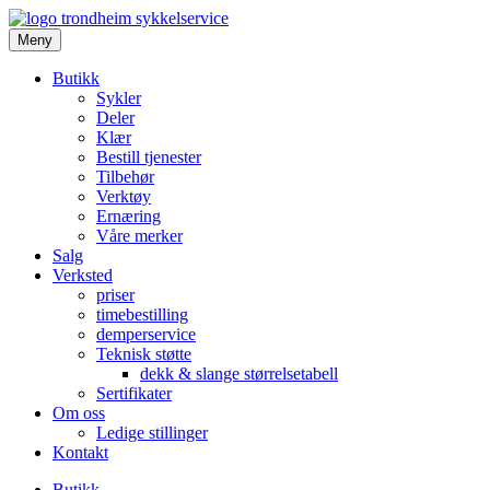
Meny
Butikk
Sykler
Deler
Klær
Bestill tjenester
Tilbehør
Verktøy
Ernæring
Våre merker
Salg
Verksted
priser
timebestilling
demperservice
Teknisk støtte
dekk & slange størrelsetabell
Sertifikater
Om oss
Ledige stillinger
Kontakt
Butikk