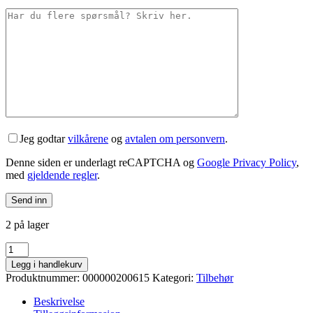
Jeg godtar
vilkårene
og
avtalen om personvern
.
Denne siden er underlagt reCAPTCHA og
Google Privacy Policy
,
med
gjeldende regler
.
2 på lager
SRAM
X9
Legg i handlekurv
3x9sp
Produktnummer:
000000200615
Kategori:
Tilbehør
(til
MY05-
Beskrivelse
09)