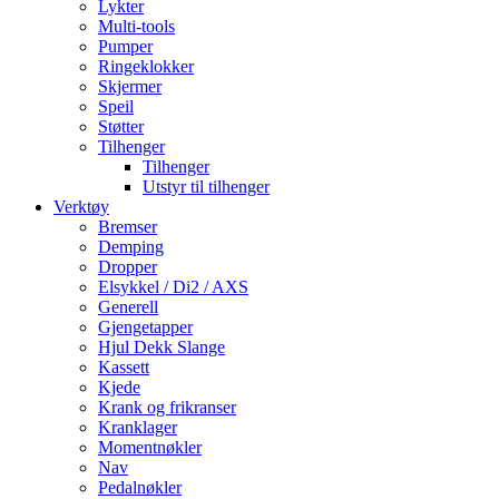
Lykter
Multi-tools
Pumper
Ringeklokker
Skjermer
Speil
Støtter
Tilhenger
Tilhenger
Utstyr til tilhenger
Verktøy
Bremser
Demping
Dropper
Elsykkel / Di2 / AXS
Generell
Gjengetapper
Hjul Dekk Slange
Kassett
Kjede
Krank og frikranser
Kranklager
Momentnøkler
Nav
Pedalnøkler