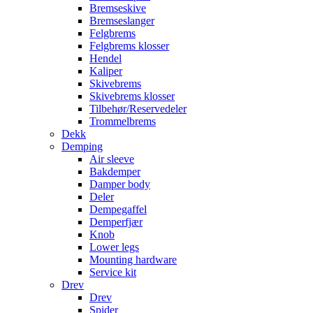
Bremseskive
Bremseslanger
Felgbrems
Felgbrems klosser
Hendel
Kaliper
Skivebrems
Skivebrems klosser
Tilbehør/Reservedeler
Trommelbrems
Dekk
Demping
Air sleeve
Bakdemper
Damper body
Deler
Dempegaffel
Demperfjær
Knob
Lower legs
Mounting hardware
Service kit
Drev
Drev
Spider