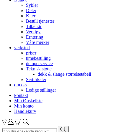
Sykler
Deler
Klær
Bestill tjenester
Tilbehør
Verktøy
Ernæring
Våre merker
verksted
priser
timebestilling
demperservice
Teknisk støtte
dekk & slange størrelsetabell
Sertifikater
om oss
Ledige stillinger
kontakt
Min Ønskeliste
Min konto
Handlekurv