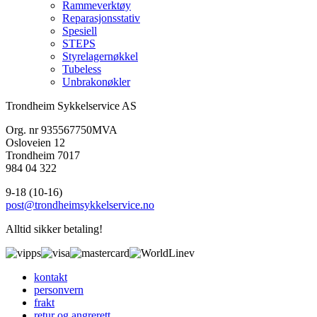
Rammeverktøy
Reparasjonsstativ
Spesiell
STEPS
Styrelagernøkkel
Tubeless
Unbrakonøkler
Trondheim Sykkelservice AS
Org. nr 935567750MVA
Osloveien 12
Trondheim 7017
984 04 322
9-18 (10-16)
post@trondheimsykkelservice.no
Alltid sikker betaling!
kontakt
personvern
frakt
retur og angrerett