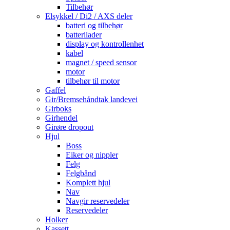
Tilbehør
Elsykkel / Di2 / AXS deler
batteri og tilbehør
batterilader
display og kontrollenhet
kabel
magnet / speed sensor
motor
tilbehør til motor
Gaffel
Gir/Bremsehåndtak landevei
Girboks
Girhendel
Girøre dropout
Hjul
Boss
Eiker og nippler
Felg
Felgbånd
Komplett hjul
Nav
Navgir reservedeler
Reservedeler
Holker
Kassett