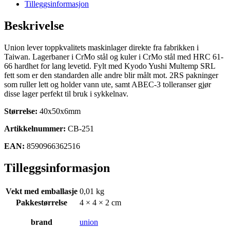
2RS
Tilleggsinformasjon
(40x50x6mm)
antall
Beskrivelse
Union lever toppkvalitets maskinlager direkte fra fabrikken i
Taiwan. Lagerbaner i CrMo stål og kuler i CrMo stål med HRC 61-
66 hardhet for lang levetid. Fylt med Kyodo Yushi Multemp SRL
fett som er den standarden alle andre blir målt mot. 2RS pakninger
som ruller lett og holder vann ute, samt ABEC-3 tolleranser gjør
disse lager perfekt til bruk i sykkelnav.
Størrelse:
40x50x6mm
Artikkelnummer:
CB-251
EAN:
8590966362516
Tilleggsinformasjon
Vekt med emballasje
0,01 kg
Pakkestørrelse
4 × 4 × 2 cm
brand
union