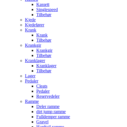
Kassett
Singlespeed
Tilbehør
Kjede
Kjedefører
Krank
Krank
Tilbehør
Krankgir
Krankgir
Tilbehør
Kranklager
Kranklager
Tilbehør
Lager
Pedaler
Cleats
Pedaler
Reservedeler
Ramme
Deler ramme
dirt jump ramme
Fulldemper ramme
Gravel
Hardtail ramme