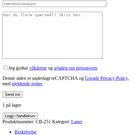
Jeg godtar
vilkårene
og
avtalen om personvern
.
Denne siden er underlagt reCAPTCHA og
Google Privacy Policy
,
med
gjeldende regler
.
1 på lager
Styrelager
Legg i handlekurv
Union
Produktnummer:
CB-251
Kategori:
Lager
6708
6W
Beskrivelse