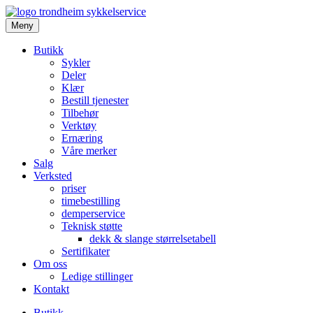
Meny
Butikk
Sykler
Deler
Klær
Bestill tjenester
Tilbehør
Verktøy
Ernæring
Våre merker
Salg
Verksted
priser
timebestilling
demperservice
Teknisk støtte
dekk & slange størrelsetabell
Sertifikater
Om oss
Ledige stillinger
Kontakt
Butikk