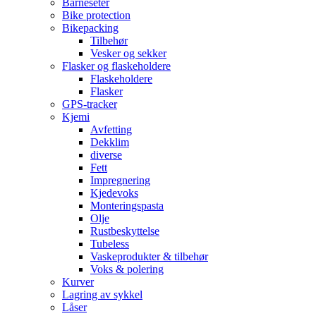
Barneseter
Bike protection
Bikepacking
Tilbehør
Vesker og sekker
Flasker og flaskeholdere
Flaskeholdere
Flasker
GPS-tracker
Kjemi
Avfetting
Dekklim
diverse
Fett
Impregnering
Kjedevoks
Monteringspasta
Olje
Rustbeskyttelse
Tubeless
Vaskeprodukter & tilbehør
Voks & polering
Kurver
Lagring av sykkel
Låser