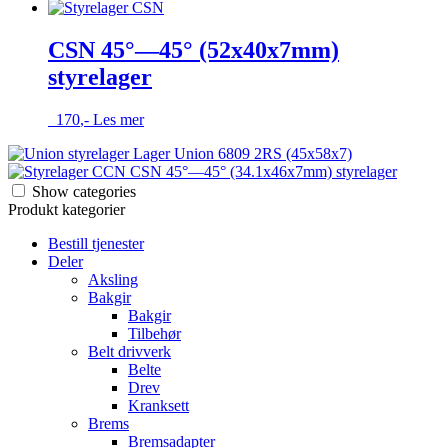
CSN 45°—45° (52x40x7mm)
styrelager
170
,-
Les mer
Lager Union 6809 2RS (45x58x7)
CSN 45°—45° (34.1x46x7mm) styrelager
Show categories
Produkt kategorier
Bestill tjenester
Deler
Aksling
Bakgir
Bakgir
Tilbehør
Belt drivverk
Belte
Drev
Kranksett
Brems
Bremsadapter