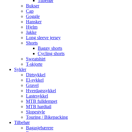
Tilbehør
Bukser
Cap
Goggle
Hansker
Hjelm
Jakke
Long sleeve jersey
Shorts
Baggy shorts
Cycling shorts
Sweatshirt
T-skjorte
Sykler
Dirtsykkel
El-sykkel
Gravel
Hverdagssykkel
Lastesykkel
MTB fulldempet
MTB hardtail
Slopestyle
Touring / Bikepacking
Tilbehør
Bagasjebærere