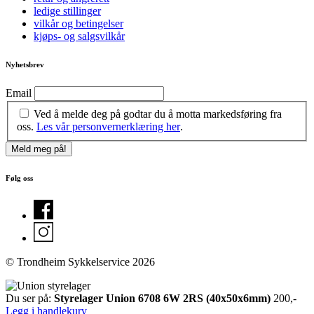
ledige stillinger
vilkår og betingelser
kjøps- og salgsvilkår
Nyhetsbrev
Email
Ved å melde deg på godtar du å motta markedsføring fra
oss.
Les vår personvernerklæring her
.
Følg oss
© Trondheim Sykkelservice 2026
Du ser på:
Styrelager Union 6708 6W 2RS (40x50x6mm)
200
,-
Legg i handlekurv