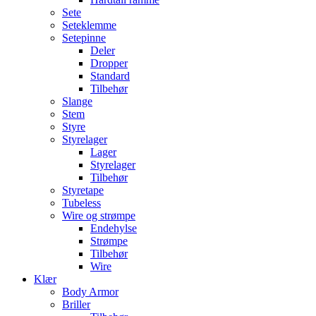
Sete
Seteklemme
Setepinne
Deler
Dropper
Standard
Tilbehør
Slange
Stem
Styre
Styrelager
Lager
Styrelager
Tilbehør
Styretape
Tubeless
Wire og strømpe
Endehylse
Strømpe
Tilbehør
Wire
Klær
Body Armor
Briller