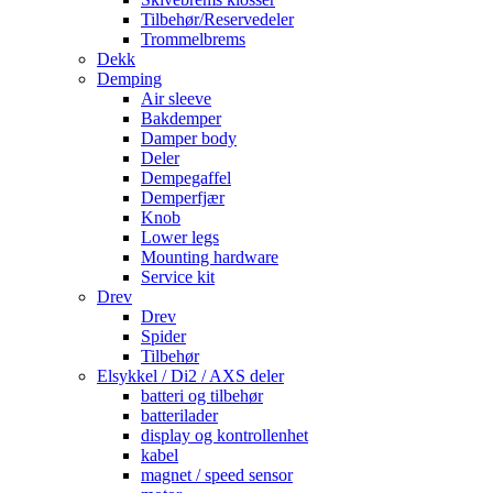
Tilbehør/Reservedeler
Trommelbrems
Dekk
Demping
Air sleeve
Bakdemper
Damper body
Deler
Dempegaffel
Demperfjær
Knob
Lower legs
Mounting hardware
Service kit
Drev
Drev
Spider
Tilbehør
Elsykkel / Di2 / AXS deler
batteri og tilbehør
batterilader
display og kontrollenhet
kabel
magnet / speed sensor