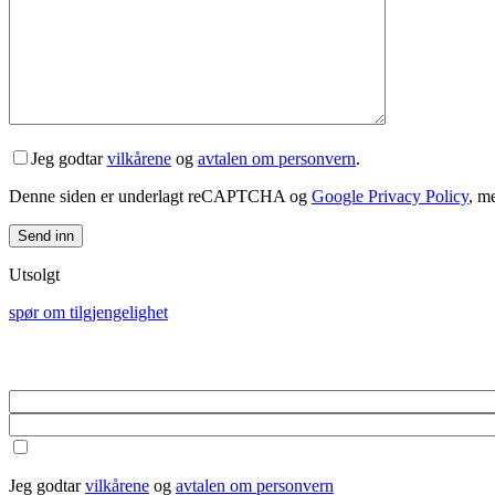
Jeg godtar
vilkårene
og
avtalen om personvern
.
Denne siden er underlagt reCAPTCHA og
Google Privacy Policy
, m
Utsolgt
spør om tilgjengelighet
Jeg godtar
vilkårene
og
avtalen om personvern