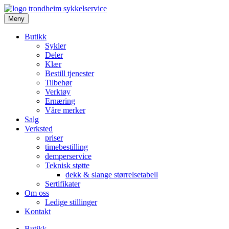
Meny
Butikk
Sykler
Deler
Klær
Bestill tjenester
Tilbehør
Verktøy
Ernæring
Våre merker
Salg
Verksted
priser
timebestilling
demperservice
Teknisk støtte
dekk & slange størrelsetabell
Sertifikater
Om oss
Ledige stillinger
Kontakt
Butikk