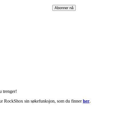
Abonner nå
u trenger!
ruke RockShox sin søkefunksjon, som du finner
her
.