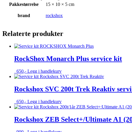
Pakkestørrelse
15 × 10 × 5 cm
brand
rockshox
Relaterte produkter
RockShox Monarch Plus service kit
650
,-
Legg i handlekurv
Rockshox SVC 200t Trek Reaktiv servi
650
,-
Legg i handlekurv
Rockshox ZEB Select+/Ultimate A1 (202
900
,-
Legg i handlekurv