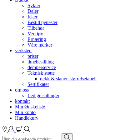
Sykler
Deler
Klær
Bestill tjenester
Tilbehør
Verktøy
Ernæring
Våre merker
verksted
priser
timebestilling
demperservice
Teknisk støtte
dekk & slange størrelsetabell
Sertifikater
om oss
Ledige stillinger
kontakt
Min Ønskeliste
Min konto
Handlekurv