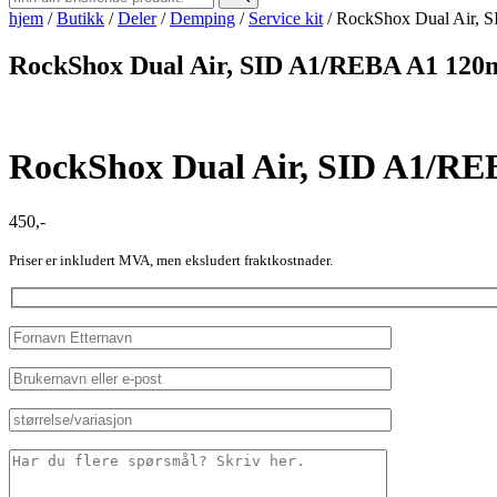
hjem
/
Butikk
/
Deler
/
Demping
/
Service kit
/
RockShox Dual Air, 
RockShox Dual Air, SID A1/REBA A1 120m
RockShox Dual Air, SID A1/REB
450
,-
Priser er inkludert MVA, men eksludert fraktkostnader.