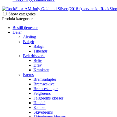
RockShox 
Show categories
Produkt kategorier
Bestill tjenester
Deler
Aksling
Bakgir
Bakgir
Tilbehør
Belt drivverk
Belte
Drev
Kranksett
Brems
Bremsadapter
Bremseskive
Bremseslanger
Felgbrems
Felgbrems klosser
Hendel
Kaliper
Skivebrems
Skivebrems klosser