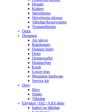
Hendel
Kaliper
Skivebrems
Skivebrems klosser
Tilbehør/Reservedeler
Trommelbrems
Dekk
Demping
Air sleeve
Bakdemper
Damper body
Deler
Dempegaffel
Demperfjær
Knob
Lower legs
Mounting hardware
Service kit
Drev
Drev
Spider
Tilbehør
Elsykkel / Di2 / AXS deler
batteri og tilbehør