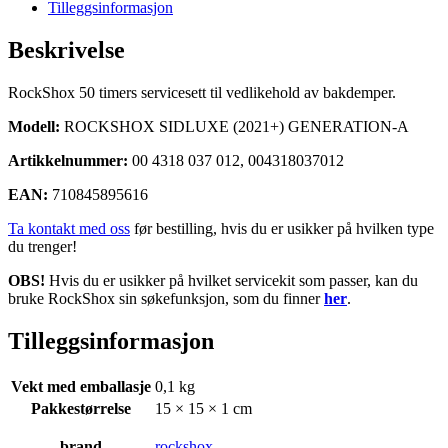
200t/1år
Tilleggsinformasjon
service
kit
Beskrivelse
antall
RockShox 50 timers servicesett til vedlikehold av bakdemper.
Modell:
ROCKSHOX SIDLUXE (2021+) GENERATION-A
Artikkelnummer:
00 4318 037 012, 004318037012
EAN:
710845895616
Ta kontakt med oss
før bestilling, hvis du er usikker på hvilken type
du trenger!
OBS!
Hvis du er usikker på hvilket servicekit som passer, kan du
bruke RockShox sin søkefunksjon, som du finner
her
.
Tilleggsinformasjon
Vekt med emballasje
0,1 kg
Pakkestørrelse
15 × 15 × 1 cm
brand
rockshox