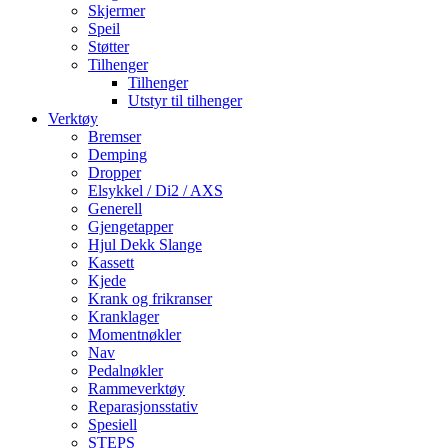
Skjermer
Speil
Støtter
Tilhenger
Tilhenger
Utstyr til tilhenger
Verktøy
Bremser
Demping
Dropper
Elsykkel / Di2 / AXS
Generell
Gjengetapper
Hjul Dekk Slange
Kassett
Kjede
Krank og frikranser
Kranklager
Momentnøkler
Nav
Pedalnøkler
Rammeverktøy
Reparasjonsstativ
Spesiell
STEPS