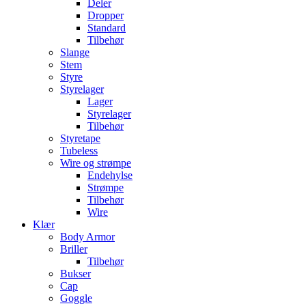
Deler
Dropper
Standard
Tilbehør
Slange
Stem
Styre
Styrelager
Lager
Styrelager
Tilbehør
Styretape
Tubeless
Wire og strømpe
Endehylse
Strømpe
Tilbehør
Wire
Klær
Body Armor
Briller
Tilbehør
Bukser
Cap
Goggle