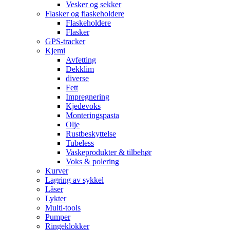
Vesker og sekker
Flasker og flaskeholdere
Flaskeholdere
Flasker
GPS-tracker
Kjemi
Avfetting
Dekklim
diverse
Fett
Impregnering
Kjedevoks
Monteringspasta
Olje
Rustbeskyttelse
Tubeless
Vaskeprodukter & tilbehør
Voks & polering
Kurver
Lagring av sykkel
Låser
Lykter
Multi-tools
Pumper
Ringeklokker