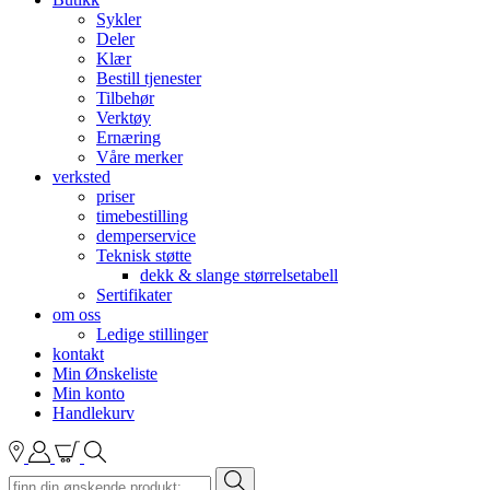
Sykler
Deler
Klær
Bestill tjenester
Tilbehør
Verktøy
Ernæring
Våre merker
verksted
priser
timebestilling
demperservice
Teknisk støtte
dekk & slange størrelsetabell
Sertifikater
om oss
Ledige stillinger
kontakt
Min Ønskeliste
Min konto
Handlekurv