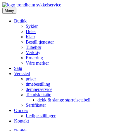
Meny
Butikk
Sykler
Deler
Klær
Bestill tjenester
Tilbehør
Verktøy
Ernæring
Våre merker
Salg
Verksted
priser
timebestilling
demperservice
Teknisk støtte
dekk & slange størrelsetabell
Sertifikater
Om oss
Ledige stillinger
Kontakt
Butikk