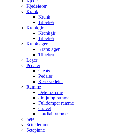
Kjede
Kjedefører
Krank
Krank
Tilbehør
Krankgir
Krankgir
Tilbehør
Kranklager
Kranklager
Tilbehør
Lager
Pedaler
Cleats
Pedaler
Reservedeler
Ramme
Deler ramme
dirt jump ramme
Fulldemper ramme
Gravel
Hardtail ramme
Sete
Seteklemme
Setepinne