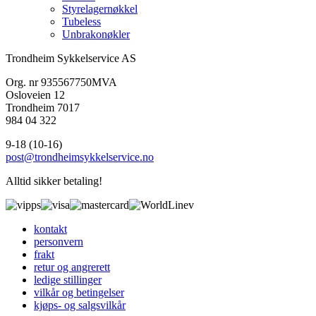
Styrelagernøkkel
Tubeless
Unbrakonøkler
Trondheim Sykkelservice AS
Org. nr 935567750MVA
Osloveien 12
Trondheim 7017
984 04 322
9-18 (10-16)
post@trondheimsykkelservice.no
Alltid sikker betaling!
kontakt
personvern
frakt
retur og angrerett
ledige stillinger
vilkår og betingelser
kjøps- og salgsvilkår