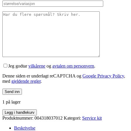
Jeg godtar
vilkårene
og
avtalen om personvern
.
Denne siden er underlagt reCAPTCHA og
Google Privacy Policy
,
med
gjeldende regler
.
1 på lager
RockShox
Legg i handlekurv
SIDLUXE
Produktnummer:
004318037012
Kategori:
Service kit
(2021+)
gen.A
Beskrivelse