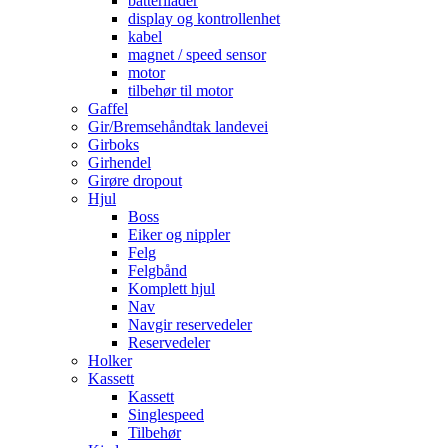
batterilader
display og kontrollenhet
kabel
magnet / speed sensor
motor
tilbehør til motor
Gaffel
Gir/Bremsehåndtak landevei
Girboks
Girhendel
Girøre dropout
Hjul
Boss
Eiker og nippler
Felg
Felgbånd
Komplett hjul
Nav
Navgir reservedeler
Reservedeler
Holker
Kassett
Kassett
Singlespeed
Tilbehør