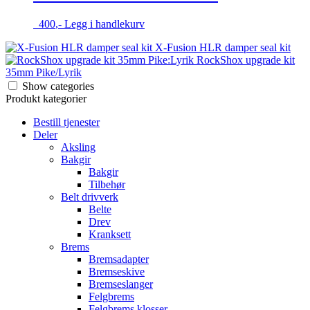
400
,-
Legg i handlekurv
X-Fusion HLR damper seal kit
RockShox upgrade kit
35mm Pike/Lyrik
Show categories
Produkt kategorier
Bestill tjenester
Deler
Aksling
Bakgir
Bakgir
Tilbehør
Belt drivverk
Belte
Drev
Kranksett
Brems
Bremsadapter
Bremseskive
Bremseslanger
Felgbrems
Felgbrems klosser