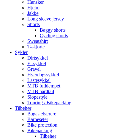
Hansker
Hjelm
Jakke
Long sleeve jersey
Shorts
Baggy shorts
Cycling shorts
Sweatshirt
T-skjorte
Sykler
Dirtsykkel
El-sykkel
Gravel
Hverdagssykkel
Lastesykkel
MTB fulldempet
MTB hardtail
Slopestyle
Touring / Bikepacking
Tilbehør
Bagasjebærere
Barneseter
Bike protection
Bikepacking
Tilbehør