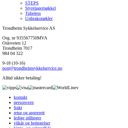
STEPS
Styrelagernøkkel
Tubeless
Unbrakonøkler
Trondheim Sykkelservice AS
Org. nr 935567750MVA
Osloveien 12
Trondheim 7017
984 04 322
9-18 (10-16)
post@trondheimsykkelservice.no
Alltid sikker betaling!
kontakt
personvern
frakt
retur og angrerett
ledige stillinger
vilkår og betingelser