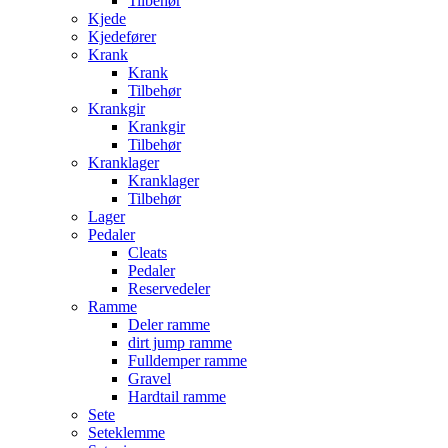
Tilbehør
Kjede
Kjedefører
Krank
Krank
Tilbehør
Krankgir
Krankgir
Tilbehør
Kranklager
Kranklager
Tilbehør
Lager
Pedaler
Cleats
Pedaler
Reservedeler
Ramme
Deler ramme
dirt jump ramme
Fulldemper ramme
Gravel
Hardtail ramme
Sete
Seteklemme