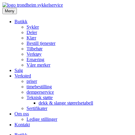
Meny
Butikk
Sykler
Deler
Klær
Bestill tjenester
Tilbehør
Verktøy
Ernæring
Våre merker
Salg
Verksted
priser
timebestilling
demperservice
Teknisk støtte
dekk & slange størrelsetabell
Sertifikater
Om oss
Ledige stillinger
Kontakt
Butikk