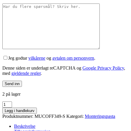
Jeg godtar
vilkårene
og
avtalen om personvern
.
Denne siden er underlagt reCAPTCHA og
Google Privacy Policy
,
med
gjeldende regler
.
2 på lager
MUC-
OFF
Legg i handlekurv
Carbon
Produktnummer:
MUCOFF349-S
Kategori:
Monteringspasta
Gripper
75g
Beskrivelse
antall