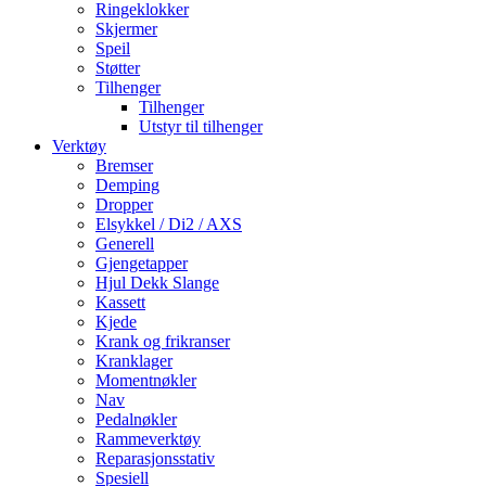
Ringeklokker
Skjermer
Speil
Støtter
Tilhenger
Tilhenger
Utstyr til tilhenger
Verktøy
Bremser
Demping
Dropper
Elsykkel / Di2 / AXS
Generell
Gjengetapper
Hjul Dekk Slange
Kassett
Kjede
Krank og frikranser
Kranklager
Momentnøkler
Nav
Pedalnøkler
Rammeverktøy
Reparasjonsstativ
Spesiell