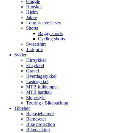
Goggle
Hansker
Hjelm
Jakke
Long sleeve jersey
Shorts
Baggy shorts
Cycling shorts
Sweatshirt
T-skjorte
Sykler
Dirtsykkel
El-sykkel
Gravel
Hverdagssykkel
Lastesykkel
MTB fulldempet
MTB hardtail
Slopestyle
Touring / Bikepacking
Tilbehør
Bagasjebærere
Barneseter
Bike protection
Bikepacking