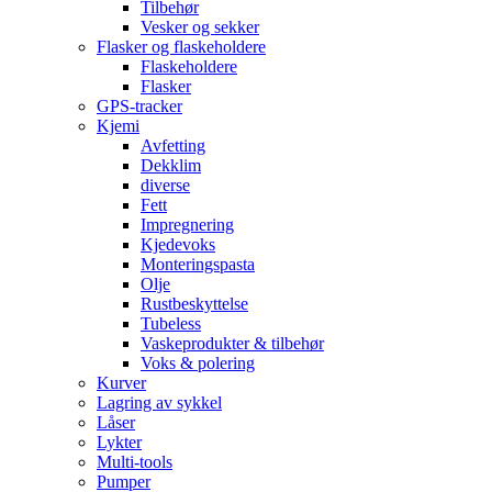
Tilbehør
Vesker og sekker
Flasker og flaskeholdere
Flaskeholdere
Flasker
GPS-tracker
Kjemi
Avfetting
Dekklim
diverse
Fett
Impregnering
Kjedevoks
Monteringspasta
Olje
Rustbeskyttelse
Tubeless
Vaskeprodukter & tilbehør
Voks & polering
Kurver
Lagring av sykkel
Låser
Lykter
Multi-tools
Pumper