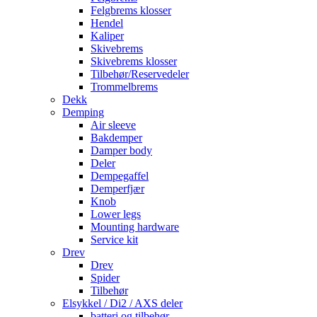
Felgbrems klosser
Hendel
Kaliper
Skivebrems
Skivebrems klosser
Tilbehør/Reservedeler
Trommelbrems
Dekk
Demping
Air sleeve
Bakdemper
Damper body
Deler
Dempegaffel
Demperfjær
Knob
Lower legs
Mounting hardware
Service kit
Drev
Drev
Spider
Tilbehør
Elsykkel / Di2 / AXS deler
batteri og tilbehør