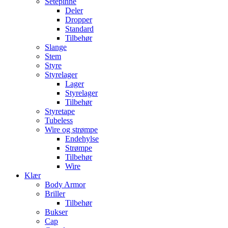
Setepinne
Deler
Dropper
Standard
Tilbehør
Slange
Stem
Styre
Styrelager
Lager
Styrelager
Tilbehør
Styretape
Tubeless
Wire og strømpe
Endehylse
Strømpe
Tilbehør
Wire
Klær
Body Armor
Briller
Tilbehør
Bukser
Cap