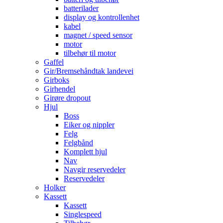
batterilader
display og kontrollenhet
kabel
magnet / speed sensor
motor
tilbehør til motor
Gaffel
Gir/Bremsehåndtak landevei
Girboks
Girhendel
Girøre dropout
Hjul
Boss
Eiker og nippler
Felg
Felgbånd
Komplett hjul
Nav
Navgir reservedeler
Reservedeler
Holker
Kassett
Kassett
Singlespeed