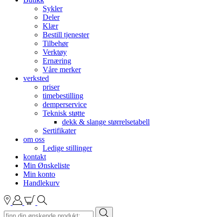
Sykler
Deler
Klær
Bestill tjenester
Tilbehør
Verktøy
Ernæring
Våre merker
verksted
priser
timebestilling
demperservice
Teknisk støtte
dekk & slange størrelsetabell
Sertifikater
om oss
Ledige stillinger
kontakt
Min Ønskeliste
Min konto
Handlekurv