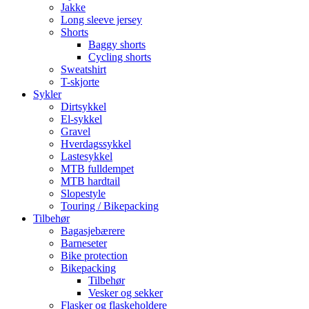
Jakke
Long sleeve jersey
Shorts
Baggy shorts
Cycling shorts
Sweatshirt
T-skjorte
Sykler
Dirtsykkel
El-sykkel
Gravel
Hverdagssykkel
Lastesykkel
MTB fulldempet
MTB hardtail
Slopestyle
Touring / Bikepacking
Tilbehør
Bagasjebærere
Barneseter
Bike protection
Bikepacking
Tilbehør
Vesker og sekker
Flasker og flaskeholdere