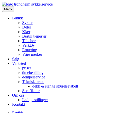
Meny
Butikk
Sykler
Deler
Klær
Bestill tjenester
Tilbehør
Verktøy
Ernæring
Våre merker
Salg
Verksted
priser
timebestilling
demperservice
Teknisk støtte
dekk & slange størrelsetabell
Sertifikater
Om oss
Ledige stillinger
Kontakt
Butikk