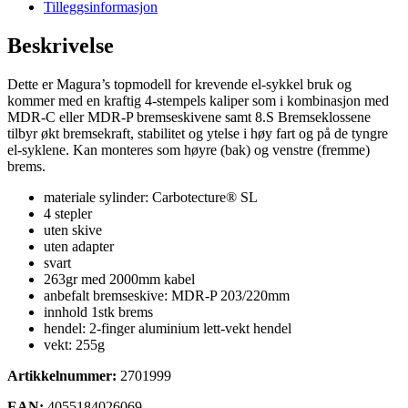
finger
Tilleggsinformasjon
/
4-
Beskrivelse
stempel
brems
Dette er Magura’s topmodell for krevende el-sykkel bruk og
antall
kommer med en kraftig 4-stempels kaliper som i kombinasjon med
MDR-C eller MDR-P bremseskivene samt 8.S Bremseklossene
tilbyr økt bremsekraft, stabilitet og ytelse i høy fart og på de tyngre
el-syklene. Kan monteres som høyre (bak) og venstre (fremme)
brems.
materiale sylinder: Carbotecture® SL
4 stepler
uten skive
uten adapter
svart
263gr med 2000mm kabel
anbefalt bremseskive: MDR-P 203/220mm
innhold 1stk brems
hendel: 2-finger aluminium lett-vekt hendel
vekt: 255g
Artikkelnummer:
2701999
EAN:
4055184026069