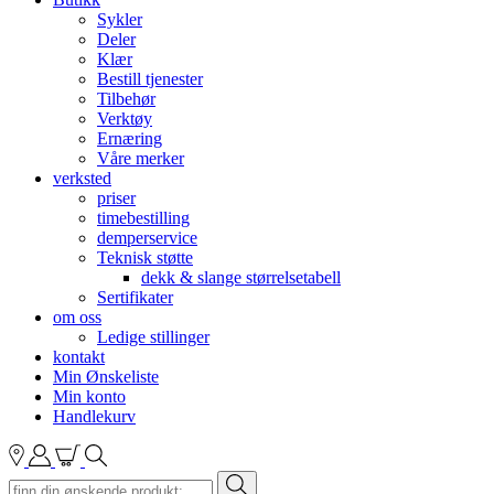
Sykler
Deler
Klær
Bestill tjenester
Tilbehør
Verktøy
Ernæring
Våre merker
verksted
priser
timebestilling
demperservice
Teknisk støtte
dekk & slange størrelsetabell
Sertifikater
om oss
Ledige stillinger
kontakt
Min Ønskeliste
Min konto
Handlekurv