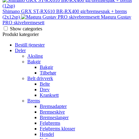
har
flere
Shimano GRX ST-RX610 BR-RX400 gir/bremsespak + brems
varianter.
(2x12sp)
Magura Gustav
Alternativene
PRO skivebremsesett
kan
velges
Show categories
på
Produkt kategorier
produktsiden
Bestill tjenester
Deler
Aksling
Bakgir
Bakgir
Tilbehør
Belt drivverk
Belte
Drev
Kranksett
Brems
Bremsadapter
Bremseskive
Bremseslanger
Felgbrems
Felgbrems klosser
Hendel