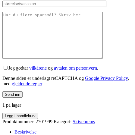
Jeg godtar
vilkårene
og
avtalen om personvern
.
Denne siden er underlagt reCAPTCHA og
Google Privacy Policy
,
med
gjeldende regler
.
1 på lager
Magura
Legg i handlekurv
MT5
Produktnummer:
2701999
Kategori:
Skivebrems
eSTOP
2-
Beskrivelse