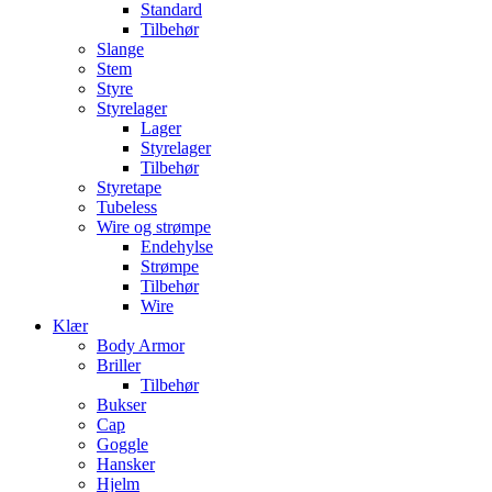
Standard
Tilbehør
Slange
Stem
Styre
Styrelager
Lager
Styrelager
Tilbehør
Styretape
Tubeless
Wire og strømpe
Endehylse
Strømpe
Tilbehør
Wire
Klær
Body Armor
Briller
Tilbehør
Bukser
Cap
Goggle
Hansker
Hjelm