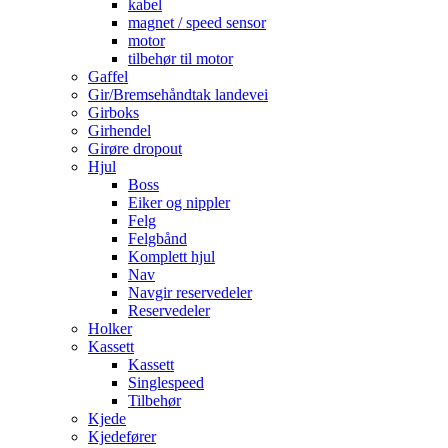
kabel
magnet / speed sensor
motor
tilbehør til motor
Gaffel
Gir/Bremsehåndtak landevei
Girboks
Girhendel
Girøre dropout
Hjul
Boss
Eiker og nippler
Felg
Felgbånd
Komplett hjul
Nav
Navgir reservedeler
Reservedeler
Holker
Kassett
Kassett
Singlespeed
Tilbehør
Kjede
Kjedefører