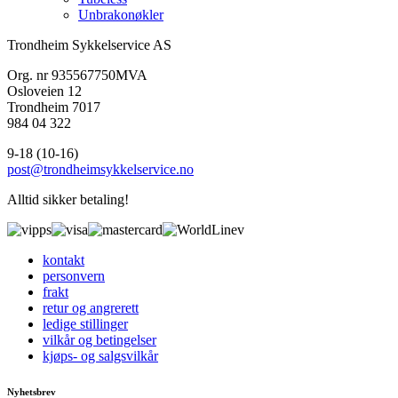
Unbrakonøkler
Trondheim Sykkelservice AS
Org. nr 935567750MVA
Osloveien 12
Trondheim 7017
984 04 322
9-18 (10-16)
post@trondheimsykkelservice.no
Alltid sikker betaling!
kontakt
personvern
frakt
retur og angrerett
ledige stillinger
vilkår og betingelser
kjøps- og salgsvilkår
Nyhetsbrev