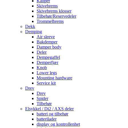
Kaliper
Skivebrems
Skivebrems klosser
Tilbehør/Reservedeler
Trommelbrems
Dekk
Demping
Air sleeve
Bakdemper
Damper body
Deler
Dempegaffel
Demperfjær
Knob
Lower legs
Mounting hardware
Service kit
Drev
Drev
Spider
Tilbehør
Elsykkel / Di2 / AXS deler
batteri og tilbehør
batterilader
display og kontrollenhet