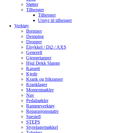
Støtter
Tilhenger
Tilhenger
Utstyr til tilhenger
Verktøy
Bremser
Demping
Dropper
Elsykkel / Di2 / AXS
Generell
Gjengetapper
Hjul Dekk Slange
Kassett
Kjede
Krank og frikranser
Kranklager
Momentnøkler
Nav
Pedalnøkler
Rammeverktøy
Reparasjonsstativ
Spesiell
STEPS
Styrelagernøkkel
Tubeless