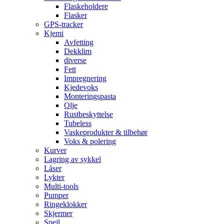
Flaskeholdere
Flasker
GPS-tracker
Kjemi
Avfetting
Dekklim
diverse
Fett
Impregnering
Kjedevoks
Monteringspasta
Olje
Rustbeskyttelse
Tubeless
Vaskeprodukter & tilbehør
Voks & polering
Kurver
Lagring av sykkel
Låser
Lykter
Multi-tools
Pumper
Ringeklokker
Skjermer
Speil