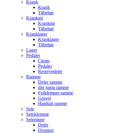
Krank
Krank
Tilbehør
Krankgir
Krankgir
Tilbehør
Kranklager
Kranklager
Tilbehør
Lager
Pedaler
Cleats
Pedaler
Reservedeler
Ramme
Deler ramme
dirt jump ramme
Fulldemper ramme
Gravel
Hardtail ramme
Sete
Seteklemme
Setepinne
Deler
Dropper