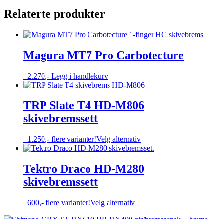
Relaterte produkter
Magura MT7 Pro Carbotecture
2.270
,-
Legg i handlekurv
TRP Slate T4 HD-M806
skivebremssett
Dette
1.250
,-
flere varianter!
Velg alternativ
produktet
har
flere
Tektro Draco HD-M280
varianter.
skivebremssett
Alternativene
kan
velges
Dette
600
,-
flere varianter!
Velg alternativ
på
produktet
produktsiden