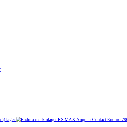
r
) lager
Enduro 79