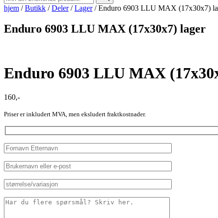
hjem
/
Butikk
/
Deler
/
Lager
/
Enduro 6903 LLU MAX (17x30x7) la
Enduro 6903 LLU MAX (17x30x7) lager
Enduro 6903 LLU MAX (17x30x
160
,-
Priser er inkludert MVA, men eksludert fraktkostnader.