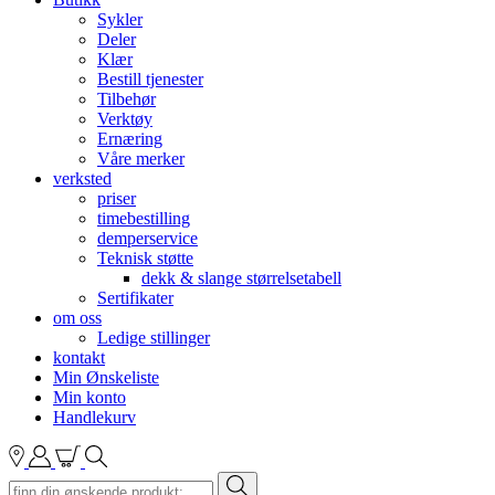
Sykler
Deler
Klær
Bestill tjenester
Tilbehør
Verktøy
Ernæring
Våre merker
verksted
priser
timebestilling
demperservice
Teknisk støtte
dekk & slange størrelsetabell
Sertifikater
om oss
Ledige stillinger
kontakt
Min Ønskeliste
Min konto
Handlekurv