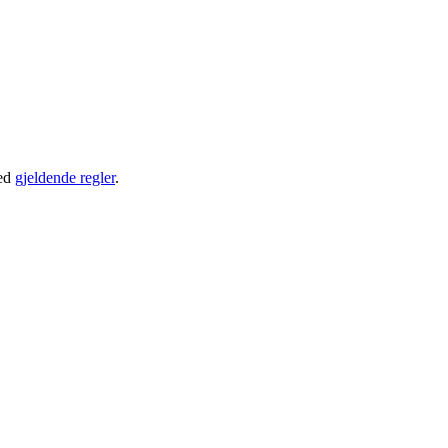
ed
gjeldende regler
.