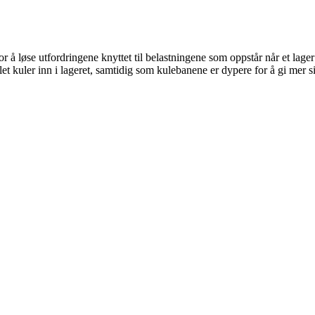
r å løse utfordringene knyttet til belastningene som oppstår når et lag
let kuler inn i lageret, samtidig som kulebanene er dypere for å gi mer