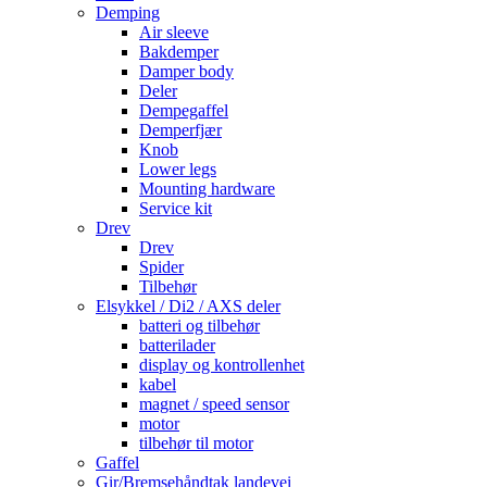
Demping
Air sleeve
Bakdemper
Damper body
Deler
Dempegaffel
Demperfjær
Knob
Lower legs
Mounting hardware
Service kit
Drev
Drev
Spider
Tilbehør
Elsykkel / Di2 / AXS deler
batteri og tilbehør
batterilader
display og kontrollenhet
kabel
magnet / speed sensor
motor
tilbehør til motor
Gaffel
Gir/Bremsehåndtak landevei