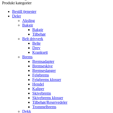
Produkt kategorier
Bestill tjenester
Deler
Aksling
Bakgir
Bakgir
Tilbehør
Belt drivverk
Belte
Drev
Kranksett
Brems
Bremsadapter
Bremseskive
Bremseslanger
Felgbrems
Felgbrems klosser
Hendel
Kaliper
Skivebrems
Skivebrems klosser
Tilbehør/Reservedeler
Trommelbrems
Dekk