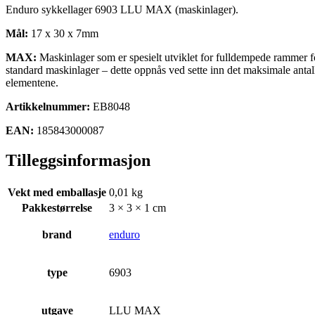
Enduro sykkellager 6903 LLU MAX (maskinlager).
Mål:
17 x 30 x 7mm
MAX:
Maskinlager som er spesielt utviklet for fulldempede rammer fo
standard maskinlager – dette oppnås ved sette inn det maksimale antal
elementene.
Artikkelnummer:
EB8048
EAN:
185843000087
Tilleggsinformasjon
Vekt med emballasje
0,01 kg
Pakkestørrelse
3 × 3 × 1 cm
brand
enduro
type
6903
utgave
LLU MAX