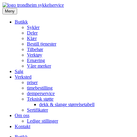
Meny
Butikk
Sykler
Deler
Klær
Bestill tjenester
Tilbehør
Verktøy
Ernæring
Våre merker
Salg
Verksted
priser
timebestilling
demperservice
Teknisk støtte
dekk & slange størrelsetabell
Sertifikater
Om oss
Ledige stillinger
Kontakt
Butikk