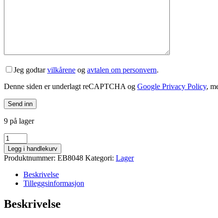
Jeg godtar
vilkårene
og
avtalen om personvern
.
Denne siden er underlagt reCAPTCHA og
Google Privacy Policy
, m
9 på lager
Enduro
6903
Legg i handlekurv
LLU
Produktnummer:
EB8048
Kategori:
Lager
MAX
(17x30x7)
Beskrivelse
lager
Tilleggsinformasjon
antall
Beskrivelse