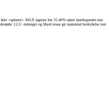
er ikke «spinner». MAX lagrene har 35-40% større lastekapasitet enn
 sidestøtte. LLU -tetninger og MaxGrease gir maksimal beskyttelse mot