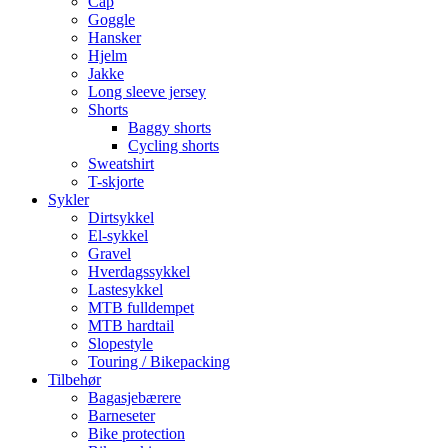
Cap
Goggle
Hansker
Hjelm
Jakke
Long sleeve jersey
Shorts
Baggy shorts
Cycling shorts
Sweatshirt
T-skjorte
Sykler
Dirtsykkel
El-sykkel
Gravel
Hverdagssykkel
Lastesykkel
MTB fulldempet
MTB hardtail
Slopestyle
Touring / Bikepacking
Tilbehør
Bagasjebærere
Barneseter
Bike protection