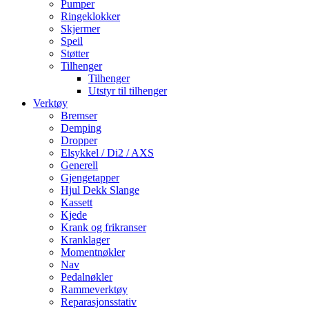
Pumper
Ringeklokker
Skjermer
Speil
Støtter
Tilhenger
Tilhenger
Utstyr til tilhenger
Verktøy
Bremser
Demping
Dropper
Elsykkel / Di2 / AXS
Generell
Gjengetapper
Hjul Dekk Slange
Kassett
Kjede
Krank og frikranser
Kranklager
Momentnøkler
Nav
Pedalnøkler
Rammeverktøy
Reparasjonsstativ