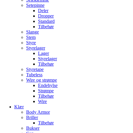
Setepinne
Deler
Dropper
Standard
Tilbehør
Slange
Stem
Styre
Styrelager
Lager
Styrelager
Tilbehør
Styretape
Tubeless
Wire og strømpe
Endehylse
Strømpe
Tilbehør
Wire
Klær
Body Armor
Briller
Tilbehør
Bukser