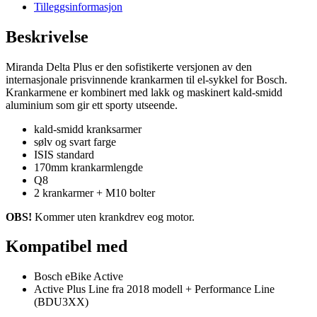
(til
Tilleggsinformasjon
Bosch
Delta
Beskrivelse
Plus
Active/Active
Miranda Delta Plus er den sofistikerte versjonen av den
Plus
internasjonale prisvinnende krankarmen til el-sykkel for Bosch.
2018)
Krankarmene er kombinert med lakk og maskinert kald-smidd
antall
aluminium som gir ett sporty utseende.
kald-smidd kranksarmer
sølv og svart farge
ISIS standard
170mm krankarmlengde
Q8
2 krankarmer + M10 bolter
OBS!
Kommer uten krankdrev eog motor.
Kompatibel med
Bosch eBike Active
Active Plus Line fra 2018 modell + Performance Line
(BDU3XX)