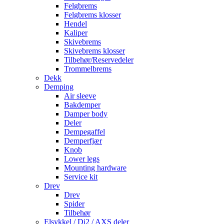
Felgbrems
Felgbrems klosser
Hendel
Kaliper
Skivebrems
Skivebrems klosser
Tilbehør/Reservedeler
Trommelbrems
Dekk
Demping
Air sleeve
Bakdemper
Damper body
Deler
Dempegaffel
Demperfjær
Knob
Lower legs
Mounting hardware
Service kit
Drev
Drev
Spider
Tilbehør
Elsykkel / Di2 / AXS deler