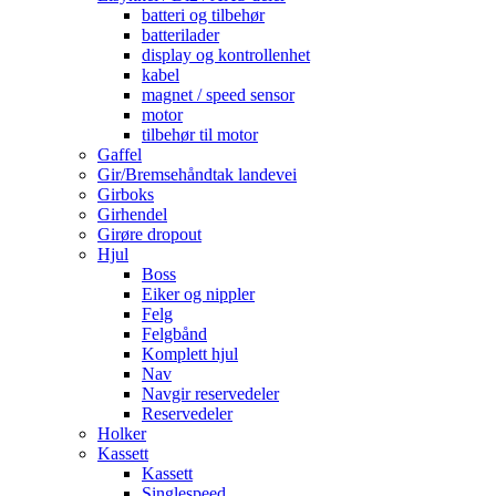
batteri og tilbehør
batterilader
display og kontrollenhet
kabel
magnet / speed sensor
motor
tilbehør til motor
Gaffel
Gir/Bremsehåndtak landevei
Girboks
Girhendel
Girøre dropout
Hjul
Boss
Eiker og nippler
Felg
Felgbånd
Komplett hjul
Nav
Navgir reservedeler
Reservedeler
Holker
Kassett
Kassett
Singlespeed