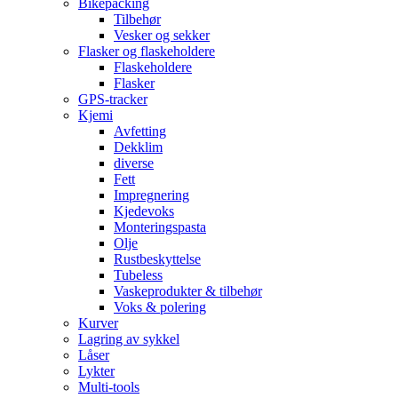
Bikepacking
Tilbehør
Vesker og sekker
Flasker og flaskeholdere
Flaskeholdere
Flasker
GPS-tracker
Kjemi
Avfetting
Dekklim
diverse
Fett
Impregnering
Kjedevoks
Monteringspasta
Olje
Rustbeskyttelse
Tubeless
Vaskeprodukter & tilbehør
Voks & polering
Kurver
Lagring av sykkel
Låser
Lykter
Multi-tools