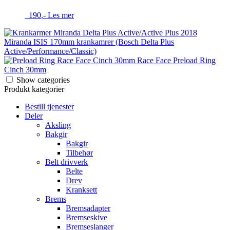
190
,-
Les mer
Miranda ISIS 170mm krankamrer (Bosch Delta Plus
Active/Performance/Classic)
Race Face Preload Ring
Cinch 30mm
Show categories
Produkt kategorier
Bestill tjenester
Deler
Aksling
Bakgir
Bakgir
Tilbehør
Belt drivverk
Belte
Drev
Kranksett
Brems
Bremsadapter
Bremseskive
Bremseslanger