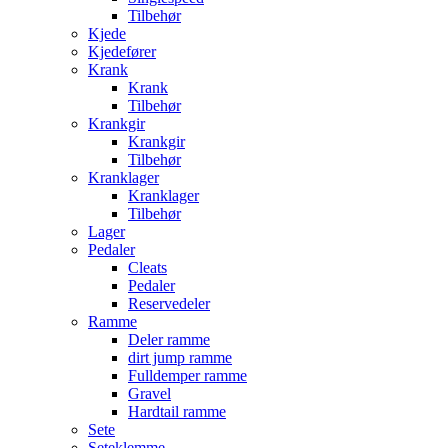
Tilbehør
Kjede
Kjedefører
Krank
Krank
Tilbehør
Krankgir
Krankgir
Tilbehør
Kranklager
Kranklager
Tilbehør
Lager
Pedaler
Cleats
Pedaler
Reservedeler
Ramme
Deler ramme
dirt jump ramme
Fulldemper ramme
Gravel
Hardtail ramme
Sete
Seteklemme