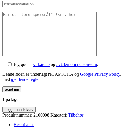
Jeg godtar
vilkårene
og
avtalen om personvern
.
Denne siden er underlagt reCAPTCHA og
Google Privacy Policy
,
med
gjeldende regler
.
1 på lager
Miranda
Legg i handlekurv
ISIS
Produktnummer:
2100908
Kategori:
Tilbehør
170mm
krankarmer
Beskrivelse