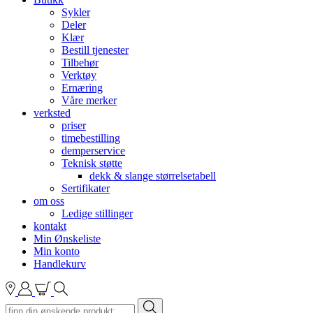
Sykler
Deler
Klær
Bestill tjenester
Tilbehør
Verktøy
Ernæring
Våre merker
verksted
priser
timebestilling
demperservice
Teknisk støtte
dekk & slange størrelsetabell
Sertifikater
om oss
Ledige stillinger
kontakt
Min Ønskeliste
Min konto
Handlekurv