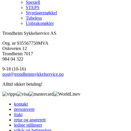
Spesiell
STEPS
Styrelagernøkkel
Tubeless
Unbrakonøkler
Trondheim Sykkelservice AS
Org. nr 935567750MVA
Osloveien 12
Trondheim 7017
984 04 322
9-18 (10-16)
post@trondheimsykkelservice.no
Alltid sikker betaling!
kontakt
personvern
frakt
retur og angrerett
ledige stillinger
vilkår og betingelser