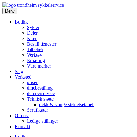
Meny
Butikk
Sykler
Deler
Klær
Bestill tjenester
Tilbehør
Verktøy
Ernæring
Våre merker
Salg
Verksted
priser
timebestilling
demperservice
Teknisk støtte
dekk & slange størrelsetabell
Sertifikater
Om oss
Ledige stillinger
Kontakt
Butikk