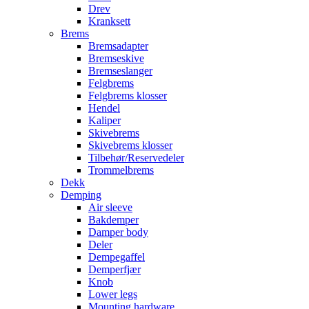
Drev
Kranksett
Brems
Bremsadapter
Bremseskive
Bremseslanger
Felgbrems
Felgbrems klosser
Hendel
Kaliper
Skivebrems
Skivebrems klosser
Tilbehør/Reservedeler
Trommelbrems
Dekk
Demping
Air sleeve
Bakdemper
Damper body
Deler
Dempegaffel
Demperfjær
Knob
Lower legs
Mounting hardware