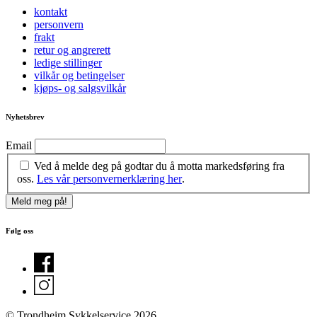
kontakt
personvern
frakt
retur og angrerett
ledige stillinger
vilkår og betingelser
kjøps- og salgsvilkår
Nyhetsbrev
Email
Ved å melde deg på godtar du å motta markedsføring fra
oss.
Les vår personvernerklæring her
.
Følg oss
© Trondheim Sykkelservice 2026