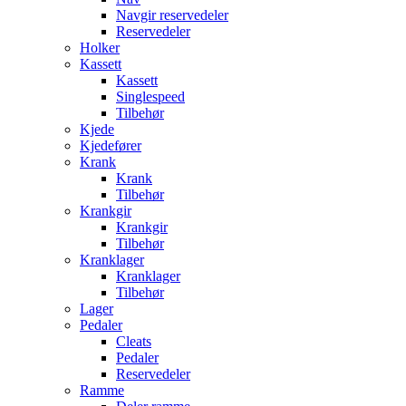
Navgir reservedeler
Reservedeler
Holker
Kassett
Kassett
Singlespeed
Tilbehør
Kjede
Kjedefører
Krank
Krank
Tilbehør
Krankgir
Krankgir
Tilbehør
Kranklager
Kranklager
Tilbehør
Lager
Pedaler
Cleats
Pedaler
Reservedeler
Ramme