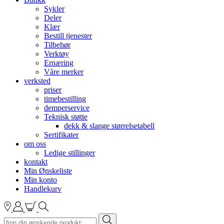
Sykler
Deler
Klær
Bestill tjenester
Tilbehør
Verktøy
Ernæring
Våre merker
verksted
priser
timebestilling
demperservice
Teknisk støtte
dekk & slange størrelsetabell
Sertifikater
om oss
Ledige stillinger
kontakt
Min Ønskeliste
Min konto
Handlekurv