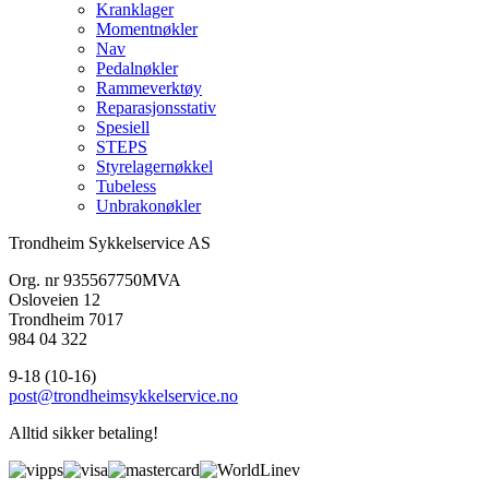
Kranklager
Momentnøkler
Nav
Pedalnøkler
Rammeverktøy
Reparasjonsstativ
Spesiell
STEPS
Styrelagernøkkel
Tubeless
Unbrakonøkler
Trondheim Sykkelservice AS
Org. nr 935567750MVA
Osloveien 12
Trondheim 7017
984 04 322
9-18 (10-16)
post@trondheimsykkelservice.no
Alltid sikker betaling!