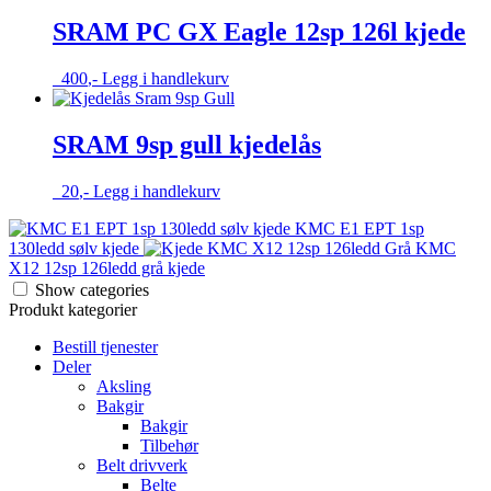
til
har
370,-
flere
SRAM PC GX Eagle 12sp 126l kjede
varianter.
Alternativene
400
,-
Legg i handlekurv
kan
velges
på
SRAM 9sp gull kjedelås
produktsiden
20
,-
Legg i handlekurv
KMC E1 EPT 1sp
130ledd sølv kjede
KMC
X12 12sp 126ledd grå kjede
Show categories
Produkt kategorier
Bestill tjenester
Deler
Aksling
Bakgir
Bakgir
Tilbehør
Belt drivverk
Belte