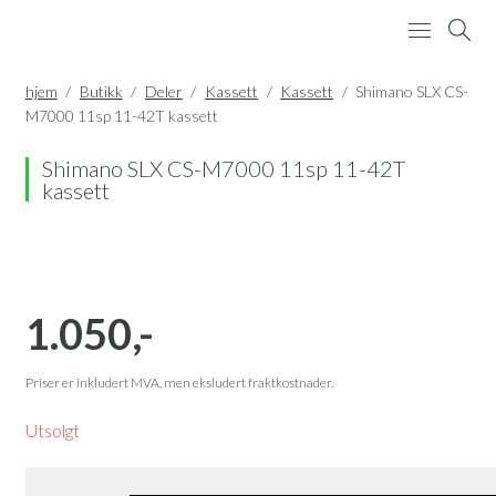
BUTIKK
hjem
/
Butikk
/
Deler
/
Kassett
/
Kassett
/
Shimano SLX CS-
M7000 11sp 11-42T kassett
VERKSTED
OM OSS
Shimano SLX CS-M7000 11sp 11-42T
kassett
KONTAKT
MIN ØNSKELISTE
MIN KONTO
1.050
,-
HANDLEKURV
Priser er inkludert MVA, men eksludert fraktkostnader.
Utsolgt