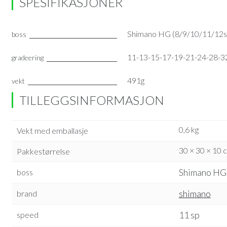
SPESIFIKASJONER
Shimano HG (8/9/10/11/12
boss
11-13-15-17-19-21-24-28-3
gradeering
491g
vekt
TILLEGGSINFORMASJON
0,6 kg
Vekt med emballasje
30 × 30 × 10 
Pakkestørrelse
Shimano HG
boss
shimano
brand
11 sp
speed