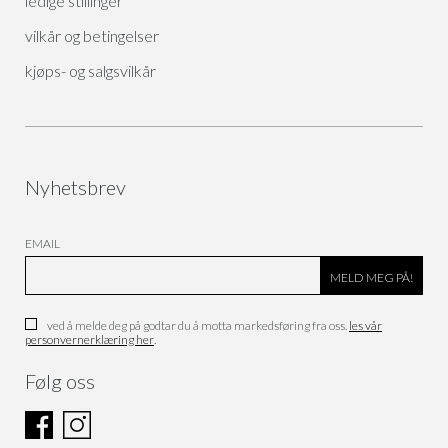
ledige stillinger
vilkår og betingelser
kjøps- og salgsvilkår
Nyhetsbrev
EMAIL
ved å melde deg på godtar du å motta markedsføring fra oss.
les vår
personvernerklæring her
.
Følg oss