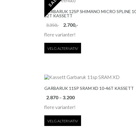
SALG
GARBARUK 12SP SHIMANO MICRO SPLINE 10
52T KASSETT
Opprinnelig
Nåværende
2.700
,-
3.350
,-
pris
pris
var:
er:
flere varianter!
Dette
3.350,-.
2.700,-.
produktet
har
VELG ALTERNATIV
flere
varianter.
Alternativene
kan
velges
på
produktsiden
GARBARUK 11SP SRAM XD 10-46T KASSETT
Prisområde:
2.870
–
3.200
2.870,-
til
flere varianter!
Dette
3.200,-
produktet
har
VELG ALTERNATIV
flere
varianter.
Alternativene