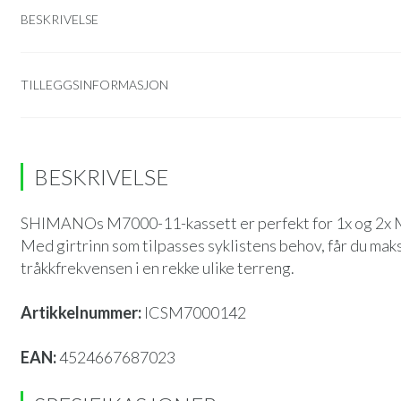
BESKRIVELSE
TILLEGGSINFORMASJON
BESKRIVELSE
SHIMANOs M7000-11-kassett er perfekt for 1x og 2x 
Med girtrinn som tilpasses syklistens behov, får du maks
tråkkfrekvensen i en rekke ulike terreng.
Artikkelnummer:
ICSM7000142
EAN:
4524667687023