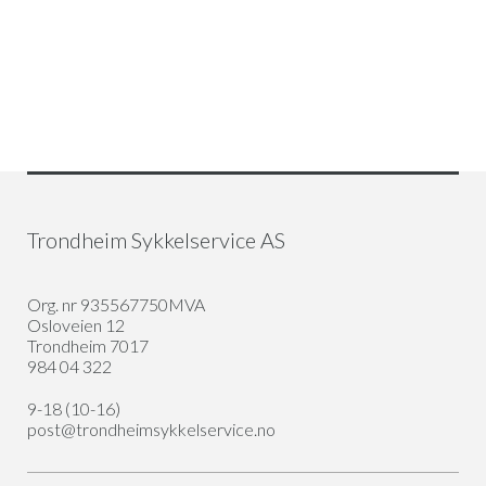
kan
velges
på
produktsiden
Trondheim Sykkelservice AS
Org. nr 935567750MVA
Osloveien 12
Trondheim 7017
984 04 322
9-18 (10-16)
post@trondheimsykkelservice.no