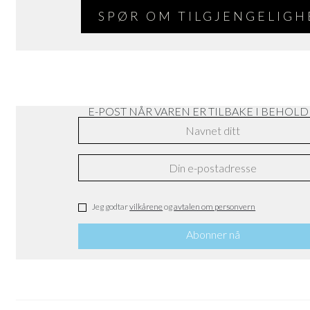
SPØR OM TILGJENGELIGH
E-POST NÅR VAREN ER TILBAKE I BEHOL
Jeg godtar
vilkårene
og
avtalen om personvern
Abonner nå