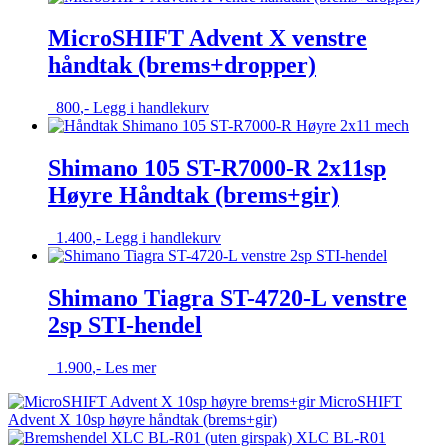
MicroSHIFT Advent X venstre
håndtak (brems+dropper)
800
,-
Legg i handlekurv
Shimano 105 ST-R7000-R 2x11sp
Høyre Håndtak (brems+gir)
1.400
,-
Legg i handlekurv
Shimano Tiagra ST-4720-L venstre
2sp STI-hendel
1.900
,-
Les mer
MicroSHIFT
Advent X 10sp høyre håndtak (brems+gir)
XLC BL-R01