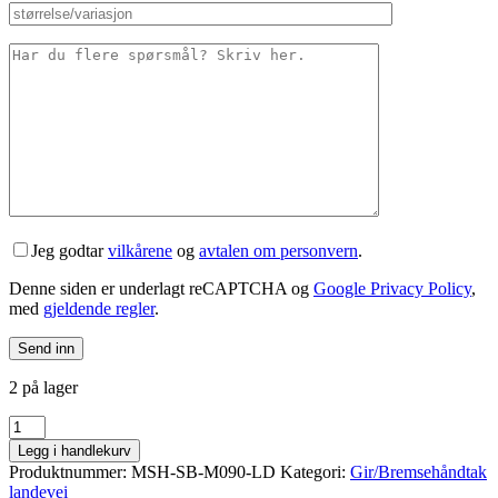
Jeg godtar
vilkårene
og
avtalen om personvern
.
Denne siden er underlagt reCAPTCHA og
Google Privacy Policy
,
med
gjeldende regler
.
2 på lager
MicroSHIFT
Advent
Legg i handlekurv
venstre
Produktnummer:
MSH-SB-M090-LD
Kategori:
Gir/Bremsehåndtak
håndtak
landevei