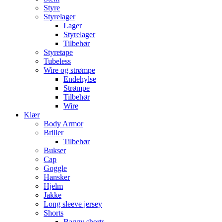
Styre
Styrelager
Lager
Styrelager
Tilbehør
Styretape
Tubeless
Wire og strømpe
Endehylse
Strømpe
Tilbehør
Wire
Klær
Body Armor
Briller
Tilbehør
Bukser
Cap
Goggle
Hansker
Hjelm
Jakke
Long sleeve jersey
Shorts
Baggy shorts