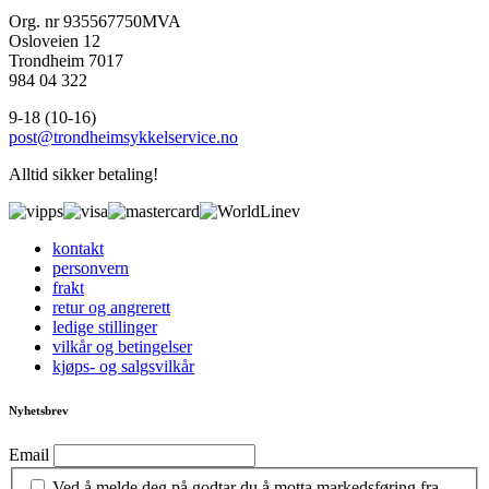
Org. nr 935567750MVA
Osloveien 12
Trondheim 7017
984 04 322
9-18 (10-16)
post@trondheimsykkelservice.no
Alltid sikker betaling!
kontakt
personvern
frakt
retur og angrerett
ledige stillinger
vilkår og betingelser
kjøps- og salgsvilkår
Nyhetsbrev
Email
Ved å melde deg på godtar du å motta markedsføring fra