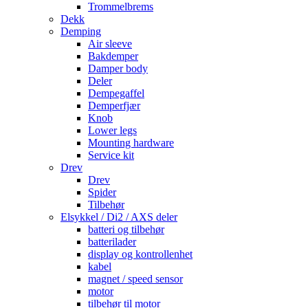
Trommelbrems
Dekk
Demping
Air sleeve
Bakdemper
Damper body
Deler
Dempegaffel
Demperfjær
Knob
Lower legs
Mounting hardware
Service kit
Drev
Drev
Spider
Tilbehør
Elsykkel / Di2 / AXS deler
batteri og tilbehør
batterilader
display og kontrollenhet
kabel
magnet / speed sensor
motor
tilbehør til motor