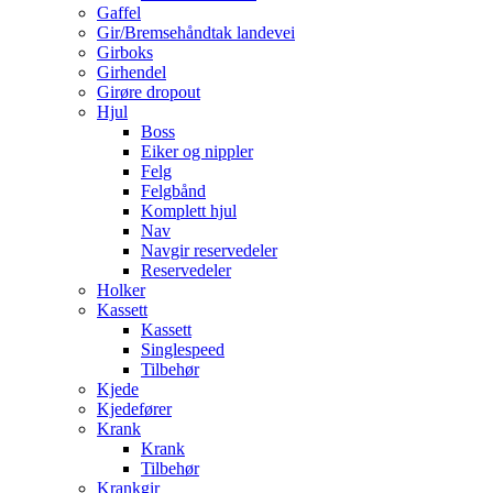
Gaffel
Gir/Bremsehåndtak landevei
Girboks
Girhendel
Girøre dropout
Hjul
Boss
Eiker og nippler
Felg
Felgbånd
Komplett hjul
Nav
Navgir reservedeler
Reservedeler
Holker
Kassett
Kassett
Singlespeed
Tilbehør
Kjede
Kjedefører
Krank
Krank
Tilbehør
Krankgir