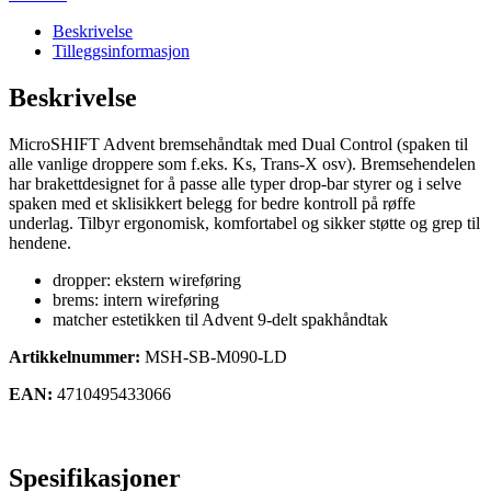
(brems+dropper)
antall
Beskrivelse
Tilleggsinformasjon
Beskrivelse
MicroSHIFT Advent bremsehåndtak med Dual Control (spaken til
alle vanlige droppere som f.eks. Ks, Trans-X osv). Bremsehendelen
har brakettdesignet for å passe alle typer drop-bar styrer og i selve
spaken med et sklisikkert belegg for bedre kontroll på røffe
underlag. Tilbyr ergonomisk, komfortabel og sikker støtte og grep til
hendene.
dropper: ekstern wireføring
brems: intern wireføring
matcher estetikken til Advent 9-delt spakhåndtak
Artikkelnummer:
MSH-SB-M090-LD
EAN:
4710495433066
Spesifikasjoner