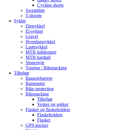
Cycling shorts
Sweatshirt
T-skjorte
Sykler
Dirtsykkel
El-sykkel
Gravel
Hverdagssykkel
Lastesykkel
MTB fulldempet
MTB hardtail
Slopestyle
Touring / Bikepacking
Tilbehør
Bagasjebærere
Barneseter
Bike protection
Bikepacking
Tilbehør
Vesker og sekker
Flasker og flaskeholdere
Flaskeholdere
Flasker
GPS-tracker