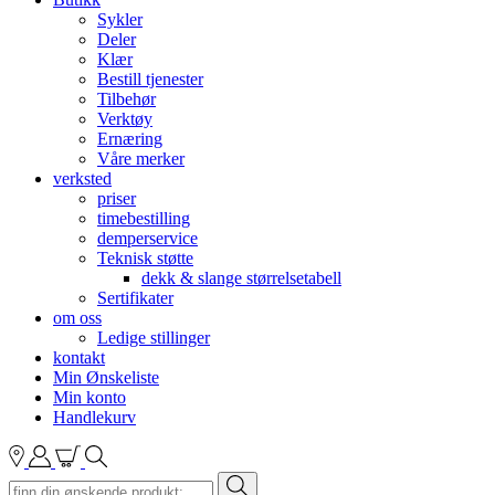
Sykler
Deler
Klær
Bestill tjenester
Tilbehør
Verktøy
Ernæring
Våre merker
verksted
priser
timebestilling
demperservice
Teknisk støtte
dekk & slange størrelsetabell
Sertifikater
om oss
Ledige stillinger
kontakt
Min Ønskeliste
Min konto
Handlekurv