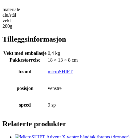
materiale
alu/stål
vekt
200g
Tilleggsinformasjon
Vekt med emballasje
0,4 kg
Pakkestørrelse
18 × 13 × 8 cm
brand
microSHIFT
posisjon
venstre
speed
9 sp
Relaterte produkter