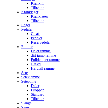
Krankgir
Tilbehør
Kranklager
Kranklager
Tilbehør
Lager
Pedaler
Cleats
Pedaler
Reservedeler
Ramme
Deler ramme
dirt jump ramme
Fulldemper ramme
Gravel
Hardtail ramme
Sete
Seteklemme
Setepinne
Deler
Dropper
Standard
Tilbehør
Slange
Stem