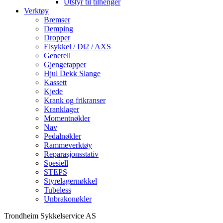
Utstyr til tilhenger
Verktøy
Bremser
Demping
Dropper
Elsykkel / Di2 / AXS
Generell
Gjengetapper
Hjul Dekk Slange
Kassett
Kjede
Krank og frikranser
Kranklager
Momentnøkler
Nav
Pedalnøkler
Rammeverktøy
Reparasjonsstativ
Spesiell
STEPS
Styrelagernøkkel
Tubeless
Unbrakonøkler
Trondheim Sykkelservice AS