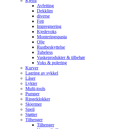
Kjemi
Avfetting
Dekklim
diverse
Fett
Impregnering
Kjedevoks
Monteringspasta
Olje
Rustbeskyttelse
Tubeless
Vaskeprodukter & tilbehør
Voks & polering
Kurver
Lagring av sykkel
Låser
Lykter
Multi-tools
Pumper
Ringeklokker
Skjermer
Speil
Støtter
Tilhenger
Tilhenger