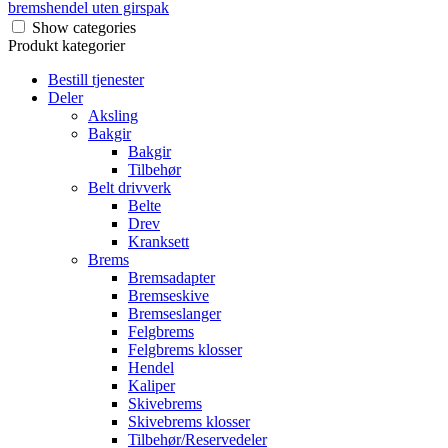
bremshendel uten girspak
Show categories
Produkt kategorier
Bestill tjenester
Deler
Aksling
Bakgir
Bakgir
Tilbehør
Belt drivverk
Belte
Drev
Kranksett
Brems
Bremsadapter
Bremseskive
Bremseslanger
Felgbrems
Felgbrems klosser
Hendel
Kaliper
Skivebrems
Skivebrems klosser
Tilbehør/Reservedeler