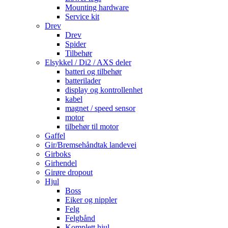
Mounting hardware
Service kit
Drev
Drev
Spider
Tilbehør
Elsykkel / Di2 / AXS deler
batteri og tilbehør
batterilader
display og kontrollenhet
kabel
magnet / speed sensor
motor
tilbehør til motor
Gaffel
Gir/Bremsehåndtak landevei
Girboks
Girhendel
Girøre dropout
Hjul
Boss
Eiker og nippler
Felg
Felgbånd
Komplett hjul