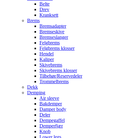
Belte
Drev
Kranksett
Brems
Bremsadapter
Bremseskive
Bremseslanger
Felgbrems
Felgbrems klosser
Hendel
Kaliper
Skivebrems
Skivebrems klosser
Tilbehør/Reservedeler
Trommelbrems
Dekk
Demping
Air sleeve
Bakdemper
Damper body
Deler
Dempegaffel
Demperfjær
Knob
Lower legs