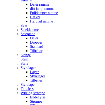
Ramme
Deler ramme
dirt jump ramme
Fulldemper ramme
Gravel
Hardtail ramme
Sete
Seteklemme
Setepinne
Deler
Dropper
Standard
Tilbehør
Slange
Stem
Styre
Styrelager
Lager
Styrelager
Tilbehør
Styretape
Tubeless
Wire og strømpe
Endehylse
Strømpe