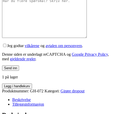
Jeg godtar
vilkårene
og
avtalen om personvern
.
Denne siden er underlagt reCAPTCHA og
Google Privacy Policy
,
med
gjeldende regler
.
1 på lager
Union
Legg i handlekurv
GH-
Produktnummer:
GH-072
Kategori:
Girøre dropout
072
girøre
Beskrivelse
antall
Tilleggsinformasjon