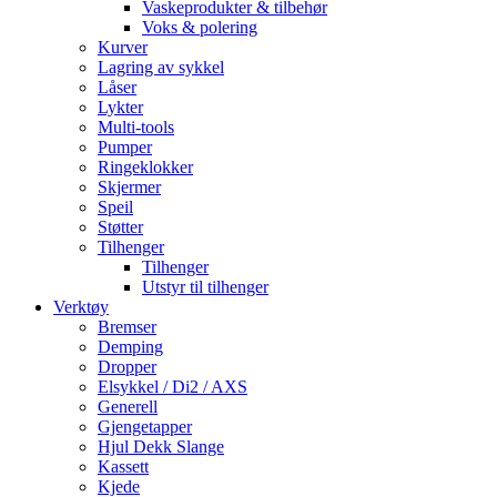
Vaskeprodukter & tilbehør
Voks & polering
Kurver
Lagring av sykkel
Låser
Lykter
Multi-tools
Pumper
Ringeklokker
Skjermer
Speil
Støtter
Tilhenger
Tilhenger
Utstyr til tilhenger
Verktøy
Bremser
Demping
Dropper
Elsykkel / Di2 / AXS
Generell
Gjengetapper
Hjul Dekk Slange
Kassett
Kjede