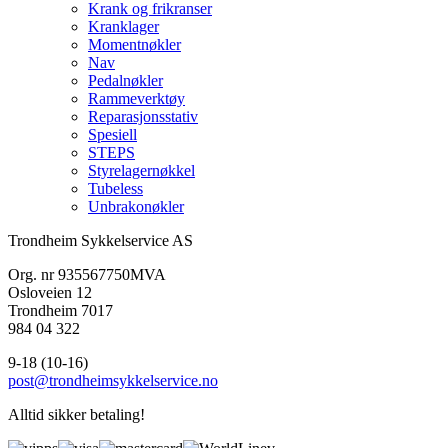
Krank og frikranser
Kranklager
Momentnøkler
Nav
Pedalnøkler
Rammeverktøy
Reparasjonsstativ
Spesiell
STEPS
Styrelagernøkkel
Tubeless
Unbrakonøkler
Trondheim Sykkelservice AS
Org. nr 935567750MVA
Osloveien 12
Trondheim 7017
984 04 322
9-18 (10-16)
post@trondheimsykkelservice.no
Alltid sikker betaling!