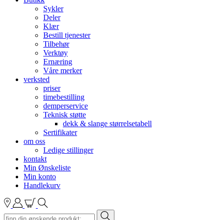
Sykler
Deler
Klær
Bestill tjenester
Tilbehør
Verktøy
Ernæring
Våre merker
verksted
priser
timebestilling
demperservice
Teknisk støtte
dekk & slange størrelsetabell
Sertifikater
om oss
Ledige stillinger
kontakt
Min Ønskeliste
Min konto
Handlekurv