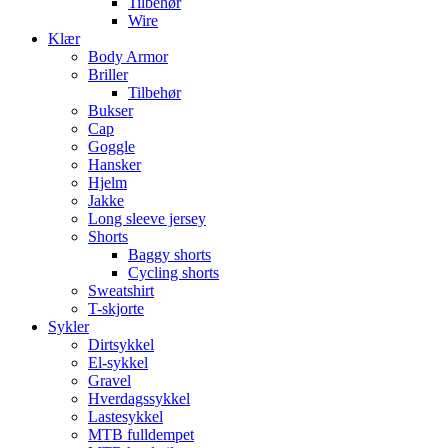
Tilbehør
Wire
Klær
Body Armor
Briller
Tilbehør
Bukser
Cap
Goggle
Hansker
Hjelm
Jakke
Long sleeve jersey
Shorts
Baggy shorts
Cycling shorts
Sweatshirt
T-skjorte
Sykler
Dirtsykkel
El-sykkel
Gravel
Hverdagssykkel
Lastesykkel
MTB fulldempet