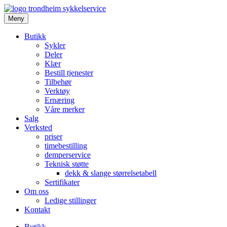
Meny
Butikk
Sykler
Deler
Klær
Bestill tjenester
Tilbehør
Verktøy
Ernæring
Våre merker
Salg
Verksted
priser
timebestilling
demperservice
Teknisk støtte
dekk & slange størrelsetabell
Sertifikater
Om oss
Ledige stillinger
Kontakt
Butikk