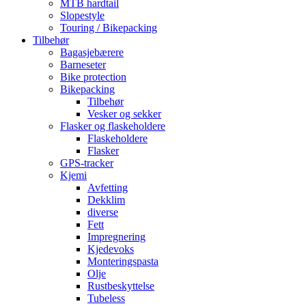
MTB hardtail
Slopestyle
Touring / Bikepacking
Tilbehør
Bagasjebærere
Barneseter
Bike protection
Bikepacking
Tilbehør
Vesker og sekker
Flasker og flaskeholdere
Flaskeholdere
Flasker
GPS-tracker
Kjemi
Avfetting
Dekklim
diverse
Fett
Impregnering
Kjedevoks
Monteringspasta
Olje
Rustbeskyttelse
Tubeless