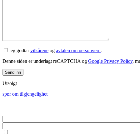
Jeg godtar
vilkårene
og
avtalen om personvern
.
Denne siden er underlagt reCAPTCHA og
Google Privacy Policy
, m
Utsolgt
spør om tilgjengelighet