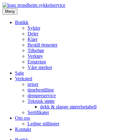
Meny
Butikk
Sykler
Deler
Klær
Bestill tjenester
Tilbehør
Verktøy
Ernæring
Våre merker
Salg
Verksted
priser
timebestilling
demperservice
Teknisk støtte
dekk & slange størrelsetabell
Sertifikater
Om oss
Ledige stillinger
Kontakt
Butikk