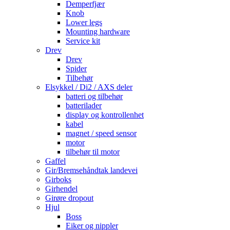
Demperfjær
Knob
Lower legs
Mounting hardware
Service kit
Drev
Drev
Spider
Tilbehør
Elsykkel / Di2 / AXS deler
batteri og tilbehør
batterilader
display og kontrollenhet
kabel
magnet / speed sensor
motor
tilbehør til motor
Gaffel
Gir/Bremsehåndtak landevei
Girboks
Girhendel
Girøre dropout
Hjul
Boss
Eiker og nippler