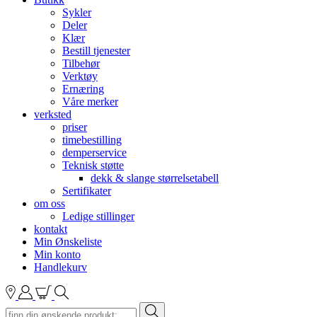
Sykler
Deler
Klær
Bestill tjenester
Tilbehør
Verktøy
Ernæring
Våre merker
verksted
priser
timebestilling
demperservice
Teknisk støtte
dekk & slange størrelsetabell
Sertifikater
om oss
Ledige stillinger
kontakt
Min Ønskeliste
Min konto
Handlekurv