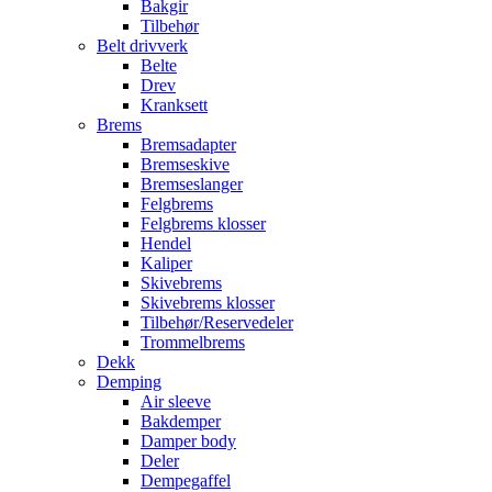
Bakgir
Tilbehør
Belt drivverk
Belte
Drev
Kranksett
Brems
Bremsadapter
Bremseskive
Bremseslanger
Felgbrems
Felgbrems klosser
Hendel
Kaliper
Skivebrems
Skivebrems klosser
Tilbehør/Reservedeler
Trommelbrems
Dekk
Demping
Air sleeve
Bakdemper
Damper body
Deler
Dempegaffel