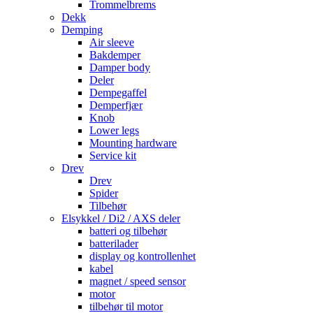
Trommelbrems
Dekk
Demping
Air sleeve
Bakdemper
Damper body
Deler
Dempegaffel
Demperfjær
Knob
Lower legs
Mounting hardware
Service kit
Drev
Drev
Spider
Tilbehør
Elsykkel / Di2 / AXS deler
batteri og tilbehør
batterilader
display og kontrollenhet
kabel
magnet / speed sensor
motor
tilbehør til motor