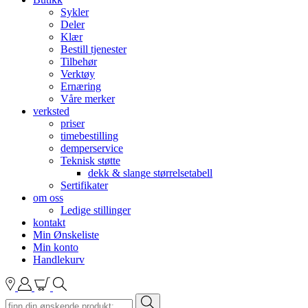
Sykler
Deler
Klær
Bestill tjenester
Tilbehør
Verktøy
Ernæring
Våre merker
verksted
priser
timebestilling
demperservice
Teknisk støtte
dekk & slange størrelsetabell
Sertifikater
om oss
Ledige stillinger
kontakt
Min Ønskeliste
Min konto
Handlekurv