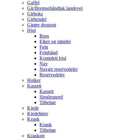
Gaffel
Gir/Bremsehåndtak landevei
Girboks
Girhendel
Girøre dropout
Hjul
Boss
Eiker og nippler
Felg
Felgbånd
Komplett hjul
Nav
Navgir reservedeler
Reservedeler
Holker
Kassett
Kassett
Singlespeed
Tilbehør
Kjede
Kjedefører
Krank
Krank
Tilbehør
Krankgir