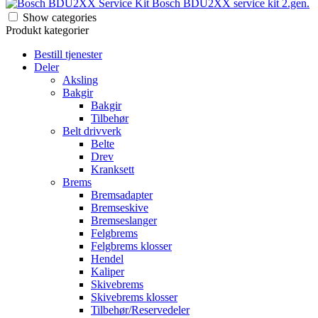
Bosch BDU2XX service kit 2.gen.
Show categories
Produkt kategorier
Bestill tjenester
Deler
Aksling
Bakgir
Bakgir
Tilbehør
Belt drivverk
Belte
Drev
Kranksett
Brems
Bremsadapter
Bremseskive
Bremseslanger
Felgbrems
Felgbrems klosser
Hendel
Kaliper
Skivebrems
Skivebrems klosser
Tilbehør/Reservedeler