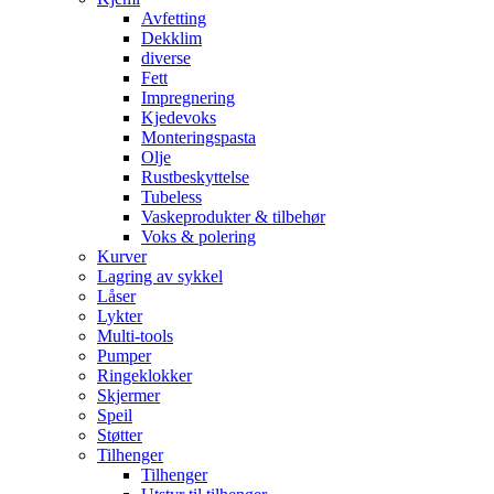
Avfetting
Dekklim
diverse
Fett
Impregnering
Kjedevoks
Monteringspasta
Olje
Rustbeskyttelse
Tubeless
Vaskeprodukter & tilbehør
Voks & polering
Kurver
Lagring av sykkel
Låser
Lykter
Multi-tools
Pumper
Ringeklokker
Skjermer
Speil
Støtter
Tilhenger
Tilhenger