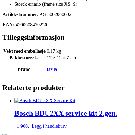
Storck e:nario (frame size XS, S)
Artikkelnummer:
AS-5002000602
EAN:
4260608450256
Tilleggsinformasjon
Vekt med emballasje
0,17 kg
Pakkestørrelse
17 × 12 × 7 cm
brand
fazua
Relaterte produkter
Bosch BDU2XX service kit 2.gen.
1.900
,-
Legg i handlekurv