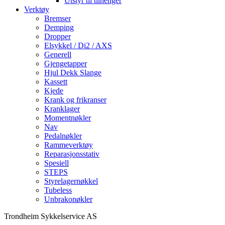
Utstyr til tilhenger
Verktøy
Bremser
Demping
Dropper
Elsykkel / Di2 / AXS
Generell
Gjengetapper
Hjul Dekk Slange
Kassett
Kjede
Krank og frikranser
Kranklager
Momentnøkler
Nav
Pedalnøkler
Rammeverktøy
Reparasjonsstativ
Spesiell
STEPS
Styrelagernøkkel
Tubeless
Unbrakonøkler
Trondheim Sykkelservice AS