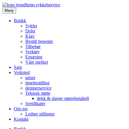
Meny
Butikk
Sykler
Deler
Klær
Bestill tjenester
Tilbehør
Verktøy
Ernæring
Våre merker
Salg
Verksted
priser
timebestilling
demperservice
Teknisk støtte
dekk & slange størrelsetabell
Sertifikater
Om oss
Ledige stillinger
Kontakt
Butikk