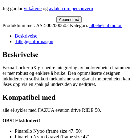
Jeg godtar
vilkårene
og
avtalen om personvern
Abonner nå
Produktnummer:
AS-5002000602
Kategori:
tilbehør til motor
Beskrivelse
Tilleggsinformasjon
Beskrivelse
Fazua Locker pX gir bedre integrering av motorenheten i rammen,
er mer robust og enklere å bruke. Den optimaliserte designen
inkluderer en sofistikert mekanisme som gjør at motorenheten kan
låses opp via en spak på undersiden av nedrøret.
Kompatibel med
alle el-sykler med FAZUA evation drive RIDE 50.
OBS! Ekskludert!
Pinarello Nytro (frame size 47, 50)
Pinarello Nytro Gravel (frame size 47)