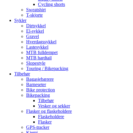
Cycling shorts
Sweatshirt
T-skjorte
Sykler
Dirtsykkel
El-sykkel
Gravel
Hverdagssykkel
Lastesykkel
MTB fulldempet
MTB hardtail
Slopestyle
Touring / Bikepacking
Tilbehør
Bagasjebærere
Barneseter
Bike protection
Bikepacking
Tilbehør
Vesker og sekker
Flasker og flaskeholdere
Flaskeholdere
Flasker
GPS-tracker
Kjemi