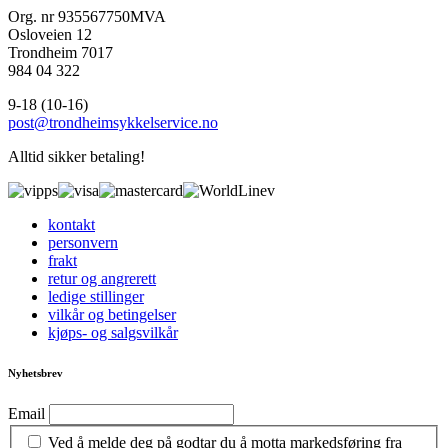
Org. nr 935567750MVA
Osloveien 12
Trondheim 7017
984 04 322
9-18 (10-16)
post@trondheimsykkelservice.no
Alltid sikker betaling!
kontakt
personvern
frakt
retur og angrerett
ledige stillinger
vilkår og betingelser
kjøps- og salgsvilkår
Nyhetsbrev
Email
Ved å melde deg på godtar du å motta markedsføring fra