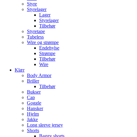
Styre
Styrelager
Lager
Styrelager
Tilbehør
Styretape
Tubeless
Wire og strømpe
Endehylse
Strømpe
Tilbehør
Wire
Klær
Body Armor
Briller
Tilbehør
Bukser
Cap
Goggle
Hansker
Hjelm
Jakke
Long sleeve jersey
Shorts
Baggy shorts