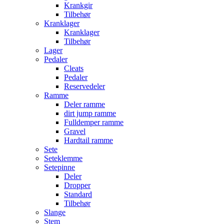
Krankgir
Tilbehør
Kranklager
Kranklager
Tilbehør
Lager
Pedaler
Cleats
Pedaler
Reservedeler
Ramme
Deler ramme
dirt jump ramme
Fulldemper ramme
Gravel
Hardtail ramme
Sete
Seteklemme
Setepinne
Deler
Dropper
Standard
Tilbehør
Slange
Stem