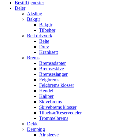
Bestill tjenester
Deler
Aksling
Bakgir
Bakgir
Tilbehør
Belt drivverk
Belte
Drev
Kranksett
Brems
Bremsadapter
Bremseskive
Bremseslanger
Felgbrems
Felgbrems klosser
Hendel
Kaliper
Skivebrems
Skivebrems klosser
Tilbehør/Reservedeler
Trommelbrems
Dekk
Demping
Air sleeve