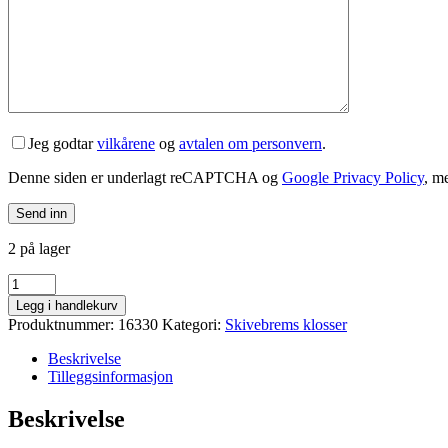
Jeg godtar
vilkårene
og
avtalen om personvern
.
Denne siden er underlagt reCAPTCHA og
Google Privacy Policy
, m
2 på lager
BBB
BBS-
Legg i handlekurv
30
Produktnummer:
16330
Kategori:
Skivebrems klosser
(Magura
Louise
Beskrivelse
99-
Tilleggsinformasjon
01
og
Beskrivelse
Clara
2000)