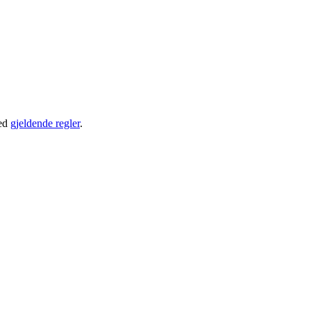
ed
gjeldende regler
.