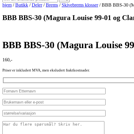
hjem
/
Butikk
/
Deler
/
Brems
/
Skivebrems klosser
/
BBB BBS-30 (Mag
BBB BBS-30 (Magura Louise 99-01 og Clar
BBB BBS-30 (Magura Louise 99-
160
,-
Priser er inkludert MVA, men eksludert fraktkostnader.