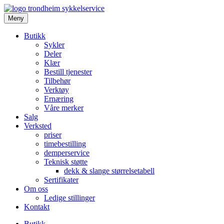
Meny
Butikk
Sykler
Deler
Klær
Bestill tjenester
Tilbehør
Verktøy
Ernæring
Våre merker
Salg
Verksted
priser
timebestilling
demperservice
Teknisk støtte
dekk & slange størrelsetabell
Sertifikater
Om oss
Ledige stillinger
Kontakt
Butikk