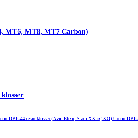
4, MT6, MT8, MT7 Carbon)
klosser
Union DBP-4