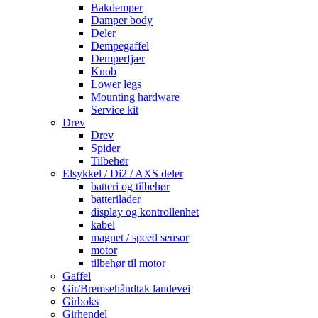
Bakdemper
Damper body
Deler
Dempegaffel
Demperfjær
Knob
Lower legs
Mounting hardware
Service kit
Drev
Drev
Spider
Tilbehør
Elsykkel / Di2 / AXS deler
batteri og tilbehør
batterilader
display og kontrollenhet
kabel
magnet / speed sensor
motor
tilbehør til motor
Gaffel
Gir/Bremsehåndtak landevei
Girboks
Girhendel