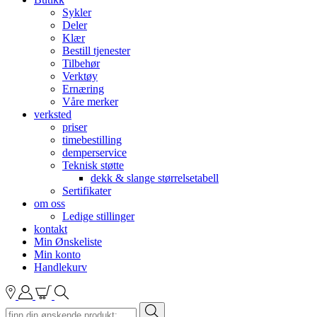
Sykler
Deler
Klær
Bestill tjenester
Tilbehør
Verktøy
Ernæring
Våre merker
verksted
priser
timebestilling
demperservice
Teknisk støtte
dekk & slange størrelsetabell
Sertifikater
om oss
Ledige stillinger
kontakt
Min Ønskeliste
Min konto
Handlekurv