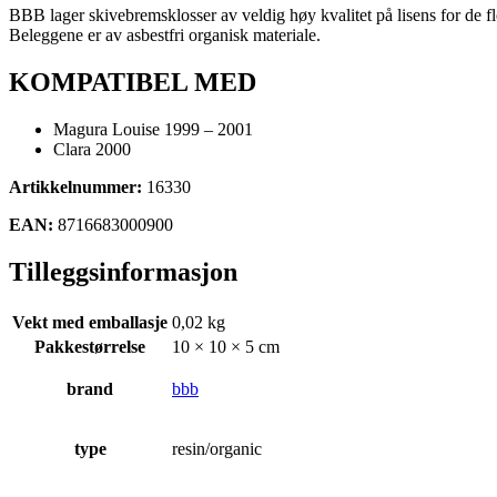
BBB lager skivebremsklosser av veldig høy kvalitet på lisens for de 
klosser
Beleggene er av asbestfri organisk materiale.
antall
KOMPATIBEL MED
Magura Louise 1999 – 2001
Clara 2000
Artikkelnummer:
16330
EAN:
8716683000900
Tilleggsinformasjon
Vekt med emballasje
0,02 kg
Pakkestørrelse
10 × 10 × 5 cm
brand
bbb
type
resin/organic