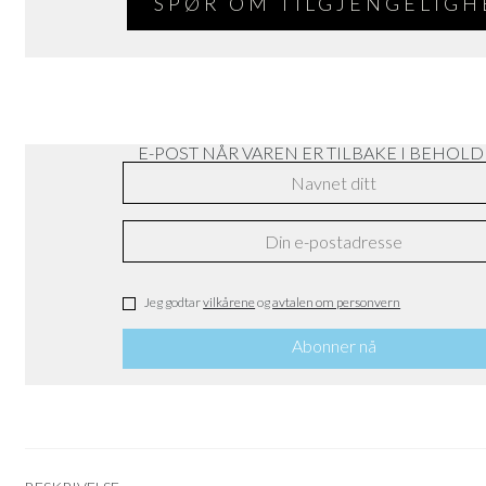
SPØR OM TILGJENGELIGH
E-POST NÅR VAREN ER TILBAKE I BEHOL
Jeg godtar
vilkårene
og
avtalen om personvern
Abonner nå