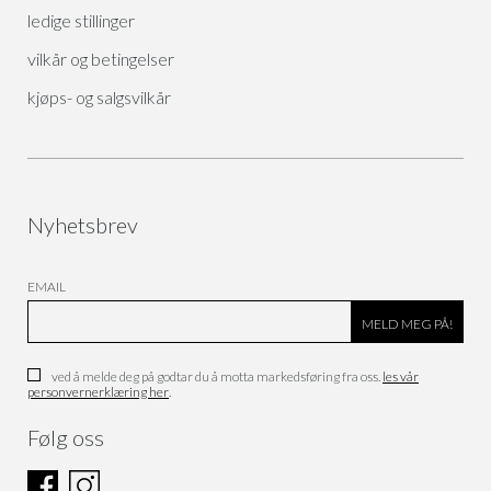
ledige stillinger
vilkår og betingelser
kjøps- og salgsvilkår
Nyhetsbrev
EMAIL
ved å melde deg på godtar du å motta markedsføring fra oss.
les vår
personvernerklæring her
.
Følg oss