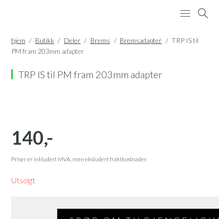
BUTIKK
hjem
/
Butikk
/
Deler
/
Brems
/
Bremsadapter
/
TRP IS til
PM fram 203mm adapter
VERKSTED
OM OSS
TRP IS til PM fram 203mm adapter
KONTAKT
MIN ØNSKELISTE
MIN KONTO
140
,-
HANDLEKURV
Priser er inkludert MVA, men eksludert fraktkostnader.
Utsolgt