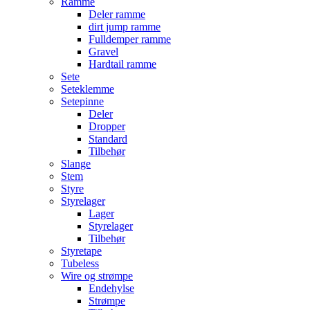
Ramme
Deler ramme
dirt jump ramme
Fulldemper ramme
Gravel
Hardtail ramme
Sete
Seteklemme
Setepinne
Deler
Dropper
Standard
Tilbehør
Slange
Stem
Styre
Styrelager
Lager
Styrelager
Tilbehør
Styretape
Tubeless
Wire og strømpe
Endehylse
Strømpe