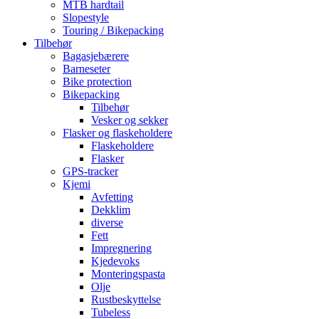
MTB hardtail
Slopestyle
Touring / Bikepacking
Tilbehør
Bagasjebærere
Barneseter
Bike protection
Bikepacking
Tilbehør
Vesker og sekker
Flasker og flaskeholdere
Flaskeholdere
Flasker
GPS-tracker
Kjemi
Avfetting
Dekklim
diverse
Fett
Impregnering
Kjedevoks
Monteringspasta
Olje
Rustbeskyttelse
Tubeless