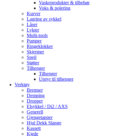
Vaskeprodukter & tilbehør
Voks & polering
Kurver
Lagring av sykkel
Låser
Lykter
Multi-tools
Pumper
Ringeklokker
Skjermer
Speil
Støtter
Tilhenger
Tilhenger
Utstyr til tilhenger
Verktøy
Bremser
Demping
Dropper
Elsykkel / Di2 / AXS
Generell
Gjengetapper
Hjul Dekk Slange
Kassett
Kjede