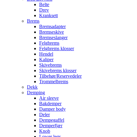
Belte
Drev
Kranksett
Brems
Bremsadapter
Bremseskive
Bremseslanger
Felgbrems
Felgbrems klosser
Hendel
Kaliper
Skivebrems
Skivebrems klosser
Tilbehør/Reservedeler
Trommelbrems
Dekk
Demping
Air sleeve
Bakdemper
Damper body
Deler
Dempegaffel
Demperfjær
Knob
Lower legs