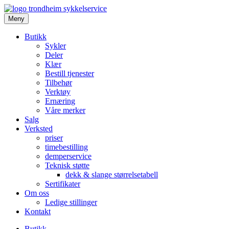
Meny
Butikk
Sykler
Deler
Klær
Bestill tjenester
Tilbehør
Verktøy
Ernæring
Våre merker
Salg
Verksted
priser
timebestilling
demperservice
Teknisk støtte
dekk & slange størrelsetabell
Sertifikater
Om oss
Ledige stillinger
Kontakt
Butikk