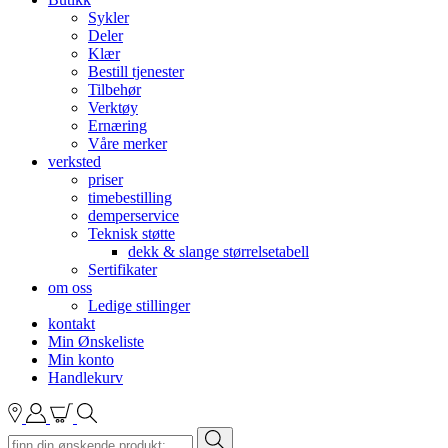
Sykler
Deler
Klær
Bestill tjenester
Tilbehør
Verktøy
Ernæring
Våre merker
verksted
priser
timebestilling
demperservice
Teknisk støtte
dekk & slange størrelsetabell
Sertifikater
om oss
Ledige stillinger
kontakt
Min Ønskeliste
Min konto
Handlekurv