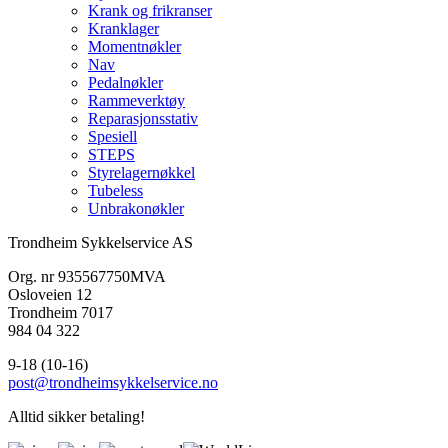
Krank og frikranser
Kranklager
Momentnøkler
Nav
Pedalnøkler
Rammeverktøy
Reparasjonsstativ
Spesiell
STEPS
Styrelagernøkkel
Tubeless
Unbrakonøkler
Trondheim Sykkelservice AS
Org. nr 935567750MVA
Osloveien 12
Trondheim 7017
984 04 322
9-18 (10-16)
post@trondheimsykkelservice.no
Alltid sikker betaling!