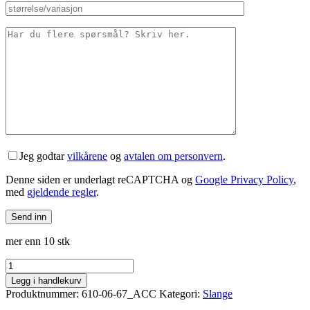
Jeg godtar
vilkårene
og
avtalen om personvern
.
Denne siden er underlagt reCAPTCHA og
Google Privacy Policy
,
med
gjeldende regler
.
mer enn 10 stk
Accent
27.5x1.95-
Legg i handlekurv
2.125
Produktnummer:
610-06-67_ACC
Kategori:
Slange
(50/54-