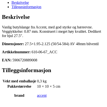
584)
Beskrivelse
AV
Tilleggsinformasjon
48mm
slange
Beskrivelse
antall
Vanlig butylslange fra Accent, med god styrke og bæreevne.
Veggtykkelse: 0.87 mm. Konstruert i meget høy kvalitet. Dedikert
for hjul 27.5″.
Dimensjoner:
27.5×1.95-2.125 (50/54-584) AV 48mm bilventil
Artikkelnummer:
610-06-67_ACC
EAN:
5906720889008
Tilleggsinformasjon
Vekt med emballasje
0,3 kg
Pakkestørrelse
10 × 10 × 5 cm
brand
accent