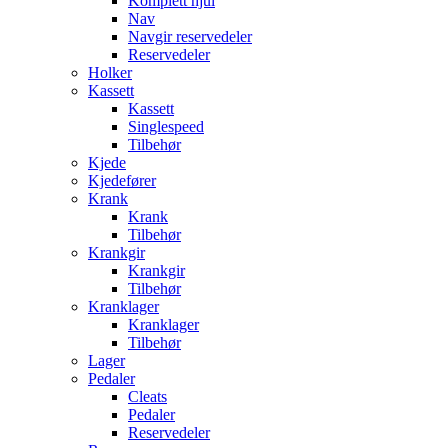
Komplett hjul
Nav
Navgir reservedeler
Reservedeler
Holker
Kassett
Kassett
Singlespeed
Tilbehør
Kjede
Kjedefører
Krank
Krank
Tilbehør
Krankgir
Krankgir
Tilbehør
Kranklager
Kranklager
Tilbehør
Lager
Pedaler
Cleats
Pedaler
Reservedeler