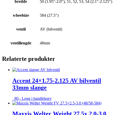
bredde
50 (1.95"-2.0"), 51, 52, 53, 54 (2.1"-2.125")
wheelsize
584 (27.5")
ventil
AV (bilventil)
ventillengde
48mm
Relaterte produkter
Accent 24×1.75-2.125 AV bilventil
33mm slange
80
,-
Legg i handlekurv
Maxxis Welter Weight 27.5x 2.0-3.0