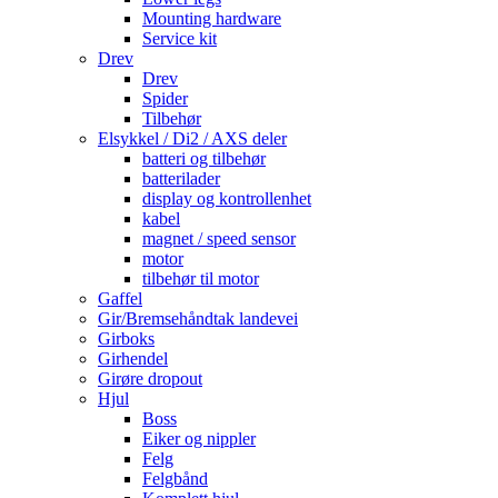
Mounting hardware
Service kit
Drev
Drev
Spider
Tilbehør
Elsykkel / Di2 / AXS deler
batteri og tilbehør
batterilader
display og kontrollenhet
kabel
magnet / speed sensor
motor
tilbehør til motor
Gaffel
Gir/Bremsehåndtak landevei
Girboks
Girhendel
Girøre dropout
Hjul
Boss
Eiker og nippler
Felg
Felgbånd