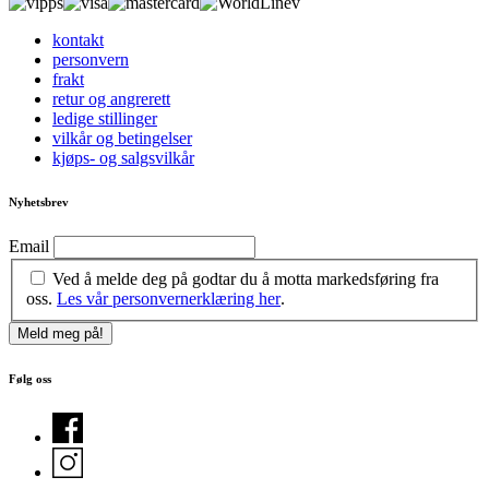
kontakt
personvern
frakt
retur og angrerett
ledige stillinger
vilkår og betingelser
kjøps- og salgsvilkår
Nyhetsbrev
Email
Ved å melde deg på godtar du å motta markedsføring fra
oss.
Les vår personvernerklæring her
.
Følg oss