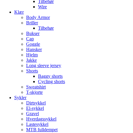
Tilbehør
Wire
Klær
Body Armor
Briller
Tilbehør
Bukser
Cap
Goggle
Hansker
Hjelm
Jakke
Long sleeve jersey
Shorts
Baggy shorts
Cycling shorts
Sweatshirt
T-skjorte
Sykler
Dirtsykkel
El-sykkel
Gravel
Hverdagssykkel
Lastesykkel
MTB fulldempet