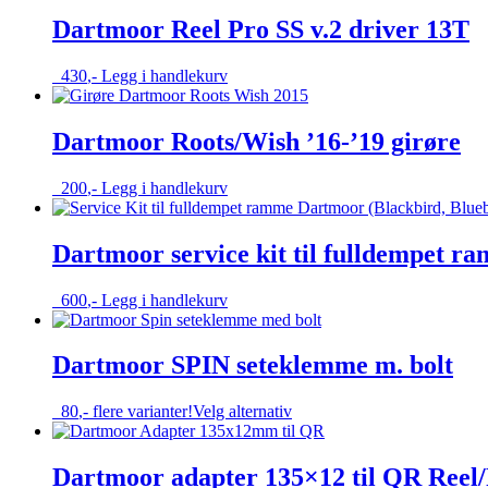
på
Dartmoor Reel Pro SS v.2 driver 13T
produktsiden
430
,-
Legg i handlekurv
Dartmoor Roots/Wish ’16-’19 girøre
200
,-
Legg i handlekurv
Dartmoor service kit til fulldempet r
600
,-
Legg i handlekurv
Dartmoor SPIN seteklemme m. bolt
Dette
80
,-
flere varianter!
Velg alternativ
produktet
har
flere
Dartmoor adapter 135×12 til QR Reel/