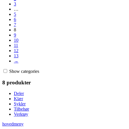
3
produktsiden
…
5
6
7
8
9
10
11
12
13
→
Show categories
8 produkter
Deler
Klær
Sykler
Tilbehør
Verktøy
hovedmeny