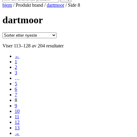
hjem
/
Produkt brand
/
dartmoor
/
Side 8
dartmoor
Sortert
Viser 113–128 av 204 resultater
etter
←
nyeste
1
2
3
…
5
6
7
8
9
10
11
12
13
→