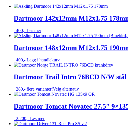
Dartmoor 142x12mm M12x1.75 178mm
400
,-
Les mer
Dartmoor 148x12mm M12x1.75 190mm (
400
,-
Legg i handlekurv
Dartmoor Trail Intro 76BCD N/W stål
Dette
280
,-
flere varianter!
Velg alternativ
produktet
har
flere
Dartmoor Tomcat Novatec 27.5″ 9×13
varianter.
Alternativene
2.200
,-
Les mer
kan
velges