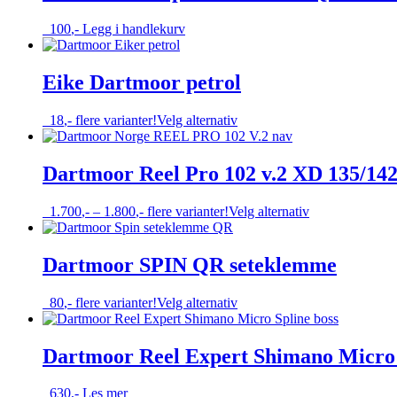
varianter.
Alternativene
100
,-
Legg i handlekurv
kan
velges
på
Eike Dartmoor petrol
produktsiden
Dette
18
,-
flere varianter!
Velg alternativ
produktet
har
flere
Dartmoor Reel Pro 102 v.2 XD 135/14
varianter.
Alternativene
Prisområde:
Dette
1.700
,-
–
1.800
,-
flere varianter!
Velg alternativ
kan
1.700,-
produktet
velges
til
har
på
1.800,-
flere
Dartmoor SPIN QR seteklemme
produktsiden
varianter.
Alternativene
Dette
80
,-
flere varianter!
Velg alternativ
kan
produktet
velges
har
på
flere
Dartmoor Reel Expert Shimano Micro 
produktsiden
varianter.
Alternativene
630
,-
Les mer