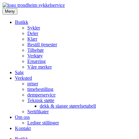
Meny
Butikk
Sykler
Deler
Klær
Bestill tjenester
Tilbehør
Verktøy
Ernæring
Våre merker
Salg
Verksted
priser
timebestilling
demperservice
Teknisk støtte
dekk & slange størrelsetabell
Sertifikater
Om oss
Ledige stillinger
Kontakt
Butikk