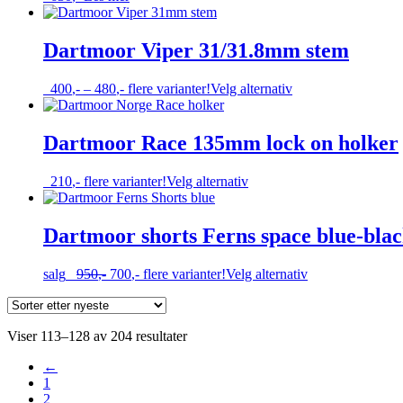
kan
velges
på
Dartmoor Viper 31/31.8mm stem
produktsiden
Prisområde:
Dette
400
,-
–
480
,-
flere varianter!
Velg alternativ
400,-
produktet
til
har
480,-
flere
Dartmoor Race 135mm lock on holker
varianter.
Alternativene
Dette
210
,-
flere varianter!
Velg alternativ
kan
produktet
velges
har
på
flere
Dartmoor shorts Ferns space blue-blac
produktsiden
varianter.
Alternativene
Opprinnelig
Nåværende
Dette
salg
950
,-
700
,-
flere varianter!
Velg alternativ
kan
pris
pris
produktet
velges
var:
er:
har
på
950,-.
700,-.
flere
produktsiden
Sortert
Viser 113–128 av 204 resultater
varianter.
etter
Alternativene
←
nyeste
kan
1
velges
2
på