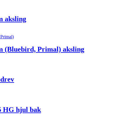
 aksling
Bluebird, Primal) aksling
 drev
5 HG hjul bak