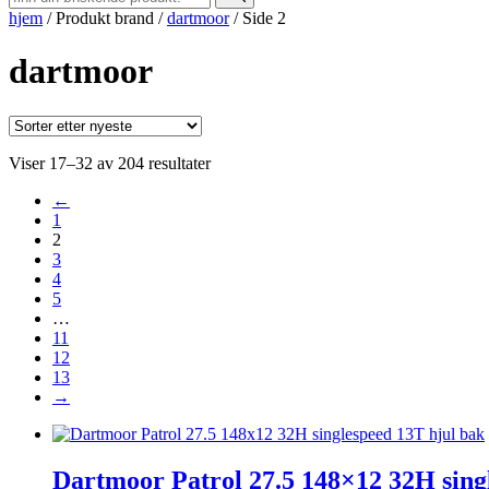
hjem
/
Produkt brand
/
dartmoor
/
Side 2
dartmoor
Sortert
Viser 17–32 av 204 resultater
etter
←
nyeste
1
2
3
4
5
…
11
12
13
→
Dartmoor Patrol 27.5 148×12 32H sing