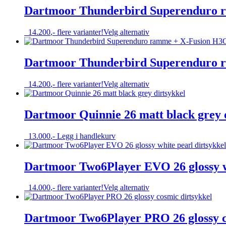
på
flere
Dartmoor Thunderbird Superenduro r
produktsiden
varianter.
Alternativene
Dette
14.200
,-
flere varianter!
Velg alternativ
kan
produktet
velges
har
på
flere
Dartmoor Thunderbird Superenduro 
produktsiden
varianter.
Alternativene
Dette
14.200
,-
flere varianter!
Velg alternativ
kan
produktet
velges
har
på
flere
Dartmoor Quinnie 26 matt black grey 
produktsiden
varianter.
Alternativene
13.000
,-
Legg i handlekurv
kan
velges
på
Dartmoor Two6Player EVO 26 glossy wh
produktsiden
Dette
14.000
,-
flere varianter!
Velg alternativ
produktet
har
flere
Dartmoor Two6Player PRO 26 glossy c
varianter.