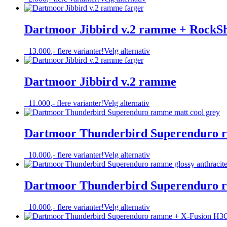
kan
produktet
velges
har
på
flere
Dartmoor Jibbird v.2 ramme + RockS
produktsiden
varianter.
Alternativene
Dette
13.000
,-
flere varianter!
Velg alternativ
kan
produktet
velges
har
på
flere
Dartmoor Jibbird v.2 ramme
produktsiden
varianter.
Alternativene
Dette
11.000
,-
flere varianter!
Velg alternativ
kan
produktet
velges
har
på
flere
Dartmoor Thunderbird Superenduro r
produktsiden
varianter.
Alternativene
Dette
10.000
,-
flere varianter!
Velg alternativ
kan
produktet
velges
har
på
flere
Dartmoor Thunderbird Superenduro ra
produktsiden
varianter.
Alternativene
Dette
10.000
,-
flere varianter!
Velg alternativ
kan
produktet
velges
har