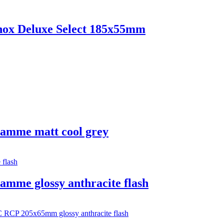
hox Deluxe Select 185x55mm
amme matt cool grey
mme glossy anthracite flash