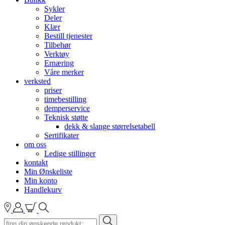
Sykler
Deler
Klær
Bestill tjenester
Tilbehør
Verktøy
Ernæring
Våre merker
verksted
priser
timebestilling
demperservice
Teknisk støtte
dekk & slange størrelsetabell
Sertifikater
om oss
Ledige stillinger
kontakt
Min Ønskeliste
Min konto
Handlekurv