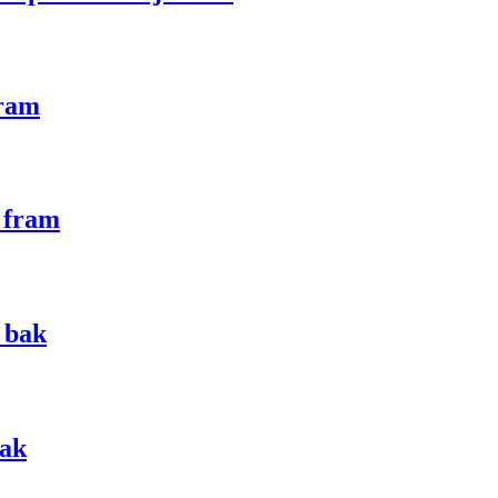
fram
 fram
 bak
bak