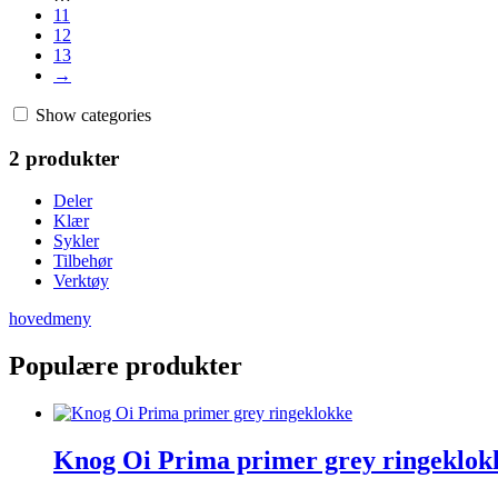
11
12
13
→
Show categories
2 produkter
Deler
Klær
Sykler
Tilbehør
Verktøy
hovedmeny
Populære produkter
Knog Oi Prima primer grey ringeklok