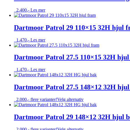
2.400
,-
Les mer
Dartmoor Patrol 29 110×15 32H hjul 
1.470
,-
Les mer
Dartmoor Patrol 27.5 110×15 32H hjul
1.470
,-
Les mer
Dartmoor Patrol 27.5 148×12 32H hjul
Dette
2.000
,-
flere varianter!
Velg alternativ
produktet
har
flere
Dartmoor Patrol 29 148×12 32H hjul 
varianter.
Alternativene
Dette
2.000
,-
flere varianter!
Velg alternativ